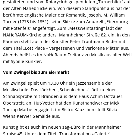
gestalteten und vom Rotaryclub gespendeten „Turnerblick“ auf
der Alten Nahebrücke ein. Von diesem Standpunkt aus hat der
berühmte englische Maler der Romantik, Joseph. M. William
Turner (1775 bis 1851). seine Skizze zum Aquarell „Ebernburg
mit Rotenfels“ angefertigt. Zum „Messweintasting“ lädt der
NAHeRAUM-Kirche anders, Mannheimer Straße 82, ein. In den
Räumen stellt auch der Künstler Peter Trautmann Bilder mit
dem Titel „Lost Place – vergessenen und verlorene Plätze“ aus.
Abends heißt es im NaHeRaum Freitanz zu Musik aus aller Welt
mit Sybille Kunkler.
Vom Zwingel bis zum Eiermarkt
Am Zwingel spielt um 13.30 Uhr ein Jazzensemble der
Musikschule. Das Lädchen „Schenk ebbes“ lädt zu einer
Schnapsprobe mit Bränden aus dem Haus Achim Dotzauer,
Oberstreit, an. Hut-Vetter hat den Kunsthandwerker Mick
Thecap Marbe engagiert, im Bistro Käuzchen stellt Silvia
Wiens-Kerwer Gemälde aus.
Kunst gibt es auch im neuen zag-Büro in der Mannheimer
Straße 45. Unter dem Titel „Transformations-Galerie“