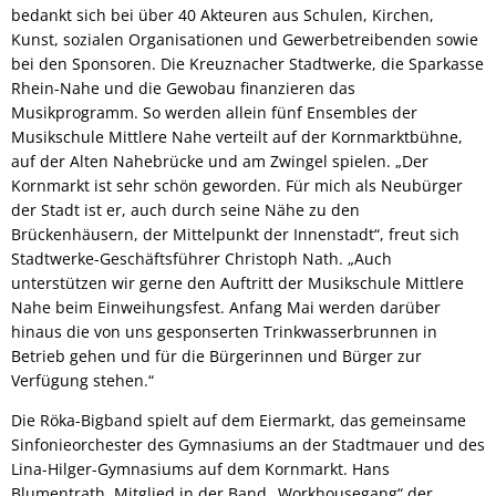
bedankt sich bei über 40 Akteuren aus Schulen, Kirchen,
Kunst, sozialen Organisationen und Gewerbetreibenden sowie
bei den Sponsoren. Die
Kreuznacher Stadtwerke, die Sparkasse
Rhein-Nahe und die Gewobau finanzieren das
Musikprogramm. So werden allein fünf Ensembles der
Musikschule Mittlere Nahe verteilt auf der Kornmarktbühne,
auf der Alten Nahebrücke und am Zwingel spielen. „Der
Kornmarkt ist sehr schön geworden. Für mich als Neubürger
der Stadt ist er, auch durch seine Nähe zu den
Brückenhäusern, der Mittelpunkt der Innenstadt“, freut sich
Stadtwerke-Geschäftsführer Christoph Nath. „Auch
unterstützen wir gerne den Auftritt der Musikschule Mittlere
Nahe beim Einweihungsfest. Anfang Mai werden darüber
hinaus die von uns gesponserten Trinkwasserbrunnen in
Betrieb gehen und für die Bürgerinnen und Bürger zur
Verfügung stehen.“
Die Röka-Bigband spielt auf dem Eiermarkt, das gemeinsame
Sinfonieorchester des Gymnasiums an der Stadtmauer und des
Lina-Hilger-Gymnasiums auf dem Kornmarkt. Hans
Blumentrath, Mitglied in der Band „Workhousegang“ der