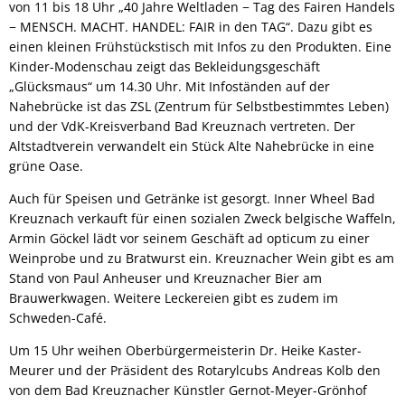
von 11 bis 18 Uhr „40 Jahre Weltladen − Tag des Fairen Handels
− MENSCH. MACHT. HANDEL: FAIR in den TAG“. Dazu gibt es
einen kleinen Frühstückstisch mit Infos zu den Produkten. Eine
Kinder-Modenschau zeigt das Bekleidungsgeschäft
„Glücksmaus“ um 14.30 Uhr. Mit Infoständen auf der
Nahebrücke ist das ZSL (Zentrum für Selbstbestimmtes Leben)
und der VdK-Kreisverband Bad Kreuznach vertreten. Der
Altstadtverein verwandelt ein Stück Alte Nahebrücke in eine
grüne Oase.
Auch für Speisen und Getränke ist gesorgt. Inner Wheel Bad
Kreuznach verkauft für einen sozialen Zweck belgische Waffeln,
Armin Göckel lädt vor seinem Geschäft ad opticum zu einer
Weinprobe und zu Bratwurst ein. Kreuznacher Wein gibt es am
Stand von Paul Anheuser und Kreuznacher Bier am
Brauwerkwagen. Weitere Leckereien gibt es zudem im
Schweden-Café.
Um 15 Uhr weihen Oberbürgermeisterin Dr. Heike Kaster-
Meurer und der Präsident des Rotarylcubs Andreas Kolb den
von dem Bad Kreuznacher Künstler Gernot-Meyer-Grönhof