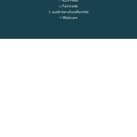
RSS-Feed
Fairtrade
audit berufundfamilie
Webcam