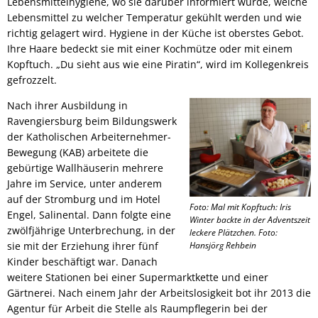
Lebensmittelhygiene, wo sie darüber informiert wurde, welche
Lebensmittel zu welcher Temperatur gekühlt werden und wie
richtig gelagert wird. Hygiene in der Küche ist oberstes Gebot.
Ihre Haare bedeckt sie mit einer Kochmütze oder mit einem
Kopftuch. „Du sieht aus wie eine Piratin“, wird im Kollegenkreis
gefrozzelt.
Nach ihrer Ausbildung in
Ravengiersburg beim Bildungswerk
der Katholischen Arbeiternehmer-
Bewegung (KAB) arbeitete die
gebürtige Wallhäuserin mehrere
Jahre im Service, unter anderem
auf der Stromburg und im Hotel
Foto: Mal mit Kopftuch: Iris
Engel, Salinental. Dann folgte eine
Winter backte in der Adventszeit
zwölfjährige Unterbrechung, in der
leckere Plätzchen. Foto:
sie mit der Erziehung ihrer fünf
Hansjörg Rehbein
Kinder beschäftigt war. Danach
weitere Stationen bei einer Supermarktkette und einer
Gärtnerei. Nach einem Jahr der Arbeitslosigkeit bot ihr 2013 die
Agentur für Arbeit die Stelle als Raumpflegerin bei der