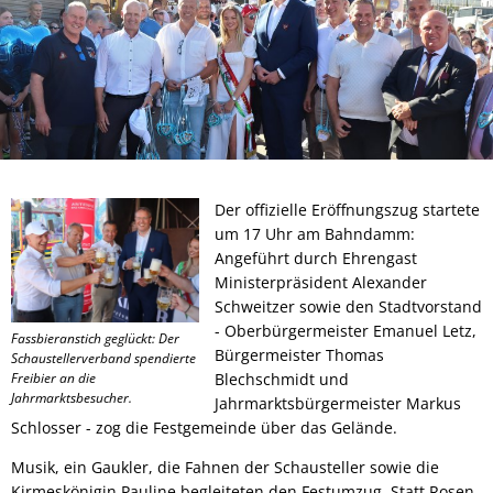
Der offizielle Eröffnungszug startete
um 17 Uhr am Bahndamm:
Angeführt durch Ehrengast
Ministerpräsident Alexander
Schweitzer sowie den Stadtvorstand
- Oberbürgermeister Emanuel Letz,
Fassbieranstich geglückt: Der
Bürgermeister Thomas
Schaustellerverband spendierte
Freibier an die
Blechschmidt und
Jahrmarktsbesucher.
Jahrmarktsbürgermeister Markus
Schlosser - zog die Festgemeinde über das Gelände.
Musik, ein Gaukler, die Fahnen der Schausteller sowie die
Kirmeskönigin Pauline begleiteten den Festumzug. Statt Rosen