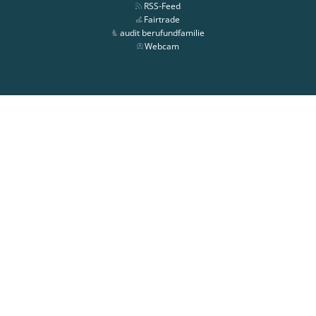
RSS-Feed
Fairtrade
audit berufundfamilie
Webcam