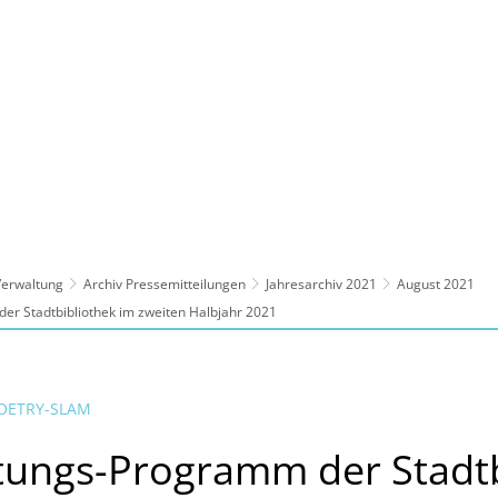
ltur, Sport
Familie, Bildung, Soziales
Wirt
 Verwaltung
Archiv Pressemitteilungen
Jahresarchiv 2021
August 2021
er Stadtbibliothek im zweiten Halbjahr 2021
POETRY-SLAM
tungs-Programm der Stadtb