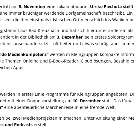
ertritt am
5. November
eine Lokalmatadorin:
Ulrike Piechota stell
r eine immer brüchiger werdende Dorfgemeinschaft beschreibt. Ein 
nissen, die den einstmals idyllischen Ort menschlich ins Wanken b
ng
stammt aus Bad Kreuznach und hat sich hier unter anderem als
ntiert in der Bibliothek am
3. Dezember
. sein erstes Soloprogram
ebens auseinandersetzt – oft heiter und etwas schräg, aber imme
unde Medienkompetenz“
werden in Kleingruppen kompakte Informa
e Themen Onleihe und E-Book-Reader, Cloudlösungen, Bezahldien
reichen Apps.
erden in erster Linie Programme für Kleingruppen angeboten. Di
ndet mit einer Doppelvorstellung am
10. Dezember
statt. Das L’una
h“
eine abenteuerliche Märchenreise in eine fremde Welt.
nen bei zwei Medienprojekten mitmachen: unter Anleitung einer 
cs und Podcasts
erstellt.