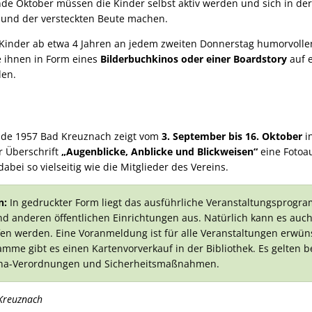
de Oktober müssen die Kinder selbst aktiv werden und sich in der 
 und der versteckten Beute machen.
Kinder ab etwa 4 Jahren an jedem zweiten Donnerstag humorvolle
e ihnen in Form eines
Bilderbuchkinos oder einer Boardstory
auf 
den.
unde 1957 Bad Kreuznach zeigt vom
3. September bis 16. Oktober
i
r Überschrift
„Augenblicke, Anblicke und Blickweisen“
eine Fotoa
abei so vielseitig wie die Mitglieder des Vereins.
n:
In gedruckter Form liegt das ausführliche Veranstaltungsprogra
 anderen öffentlichen Einrichtungen aus. Natürlich kann es auc
n werden. Eine Voranmeldung ist für alle Veranstaltungen erwüns
amme gibt es einen Kartenvorverkauf in der Bibliothek. Es gelten b
rona-Verordnungen und Sicherheitsmaßnahmen.
 Kreuznach