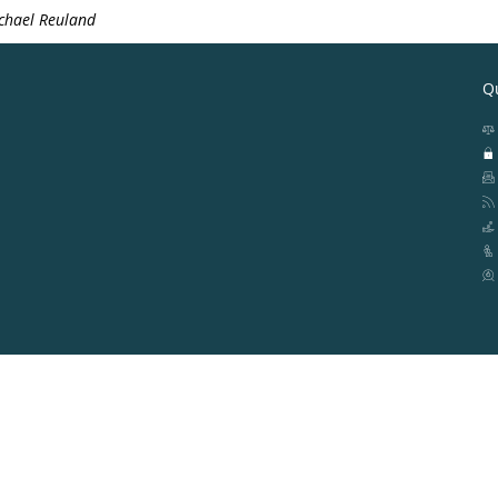
chael Reuland
Qu