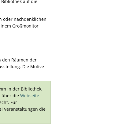
Bibliothek auf die
n oder nachdenklichen
einem Großmonitor
n den Räumen der
usstellung. Die Motive
mm in der Bibliothek,
h über die
Webseite
cht. Für
ei Veranstaltungen die