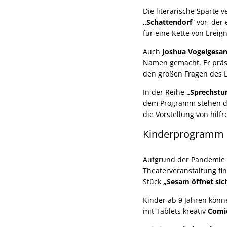
Die literarische Sparte v
„Schattendorf
“ vor, de
für eine Kette von Ereig
Auch
Joshua Vogelgesa
Namen gemacht. Er präse
den großen Fragen des L
In der Reihe
„Sprechst
dem Programm stehen di
die Vorstellung von hilf
Kinderprogramm
Aufgrund der Pandemie w
Theaterveranstaltung fi
Stück
„Sesam öffnet sic
Kinder ab 9 Jahren kön
mit Tablets kreativ
Comi