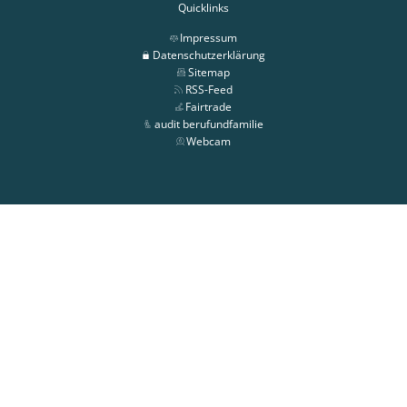
Quicklinks
Impressum
Datenschutzerklärung
Sitemap
RSS-Feed
Fairtrade
audit berufundfamilie
Webcam