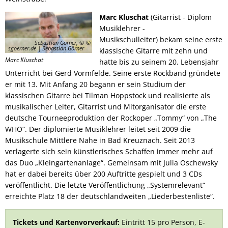
Marc Kluschat
(Gitarrist - Diplom
Musiklehrer -
Musikschulleiter) bekam seine erste
Sebastian Görner, ©
sgoerner.de | Sebastian Görner
klassische Gitarre mit zehn und
Marc Kluschat
hatte bis zu seinem 20. Lebensjahr
Unterricht bei Gerd Vormfelde. Seine erste Rockband gründete
er mit 13. Mit Anfang 20 begann er sein Studium der
klassischen Gitarre bei Tilman Hoppstock und realisierte als
musikalischer Leiter, Gitarrist und Mitorganisator die erste
deutsche Tourneeproduktion der Rockoper „Tommy“ von „The
WHO“. Der diplomierte Musiklehrer leitet seit 2009 die
Musikschule Mittlere Nahe in Bad Kreuznach. Seit 2013
verlagerte sich sein künstlerisches Schaffen immer mehr auf
das Duo „Kleingartenanlage“. Gemeinsam mit Julia Oschewsky
hat er dabei bereits über 200 Auftritte gespielt und 3 CDs
veröffentlicht. Die letzte Veröffentlichung „Systemrelevant“
erreichte Platz 18 der deutschlandweiten „Liederbestenliste“.
Tickets und Kartenvorverkauf:
Eintritt 15 pro Person, E-