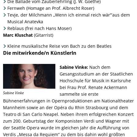
Die Ballade vom Zauberlehrling (J. W. Goethe)
Fernweh (Homage an Prof. Albrecht Roser)
Tevje, der Milchmann „Wenn ich einmal reich wär‘“aus dem
Musical Anatevka
Reblaus (frei nach Hans Moser)
Marc Kluschat
(Gitarrist)
Kleine musikalische Reise von Bach zu den Beatles
Die mitwirkende/n KünstlerIn
Sabine Vinke:
Nach dem
Gesangsstudium an der Staatlichen
Hochschule für Musik in Karlsruhe
bei Frau Prof. Renate Ackermann
Sabine Vinke
sammelte sie erste
Bühnenerfahrungen in Opernproduktionen am Nationaltheater
Mannheim sowie an der Opéra du Rhin Strasbourg und dem
Teatro di San Carlo Neapel. Neben ihrem erfolgreichen Konzert
zum 200. Geburtstag der Komponisten Verdi und Wagner mit
der Seattle Opera wurde im gleichen Jahr die Aufführung von
Verdis „Messa da Requiem“ zu dem bis dahin wohl größten