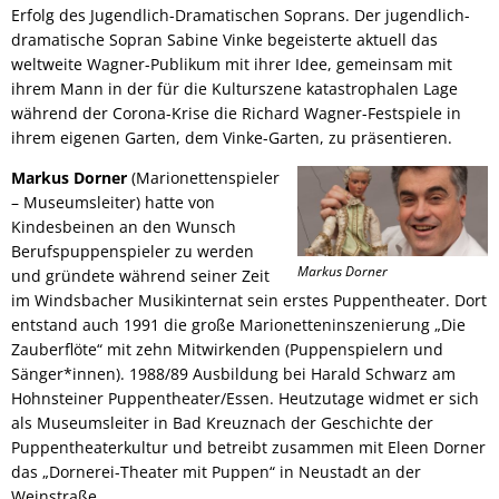
Erfolg des Jugendlich-Dramatischen Soprans. Der jugendlich-
dramatische Sopran Sabine Vinke begeisterte aktuell das
weltweite Wagner-Publikum mit ihrer Idee, gemeinsam mit
ihrem Mann in der für die Kulturszene katastrophalen Lage
während der Corona-Krise die Richard Wagner-Festspiele in
ihrem eigenen Garten, dem Vinke-Garten, zu präsentieren.
Markus Dorner
(Marionettenspieler
– Museumsleiter) hatte von
Kindesbeinen an den Wunsch
Berufspuppenspieler zu werden
Markus Dorner
und gründete während seiner Zeit
im Windsbacher Musikinternat sein erstes Puppentheater. Dort
entstand auch 1991 die große Marionetteninszenierung „Die
Zauberflöte“ mit zehn Mitwirkenden (Puppenspielern und
Sänger*innen). 1988/89 Ausbildung bei Harald Schwarz am
Hohnsteiner Puppentheater/Essen. Heutzutage widmet er sich
als Museumsleiter in Bad Kreuznach der Geschichte der
Puppentheaterkultur und betreibt zusammen mit Eleen Dorner
das „Dornerei-Theater mit Puppen“ in Neustadt an der
Weinstraße.