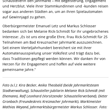
Schaustellerin den Jahrmarkt – mit Begeisterung, Engagement
und Herzblut. Viele ihrer Stammkundinnen und -kunden reisen
sogar aus anderen Städten an, um an ihren Spielautomaten
auf Gewinnjagd zu gehen.
Oberbürgermeister Emanuel Letz und Markus Schlosser
bedanken sich bei Melanie Rick-Schmidt für ihr ungebrochenes
Interesse: „Es ist uns eine große Ehre, Frau Rick-Schmidt für 25
Teilnahmen am Bad Kreuznacher Jahrmarkt auszuzeichnen.
Seit einem Vierteljahrhundert bereichert sie mit ihrer
Automatenausspielung unser Volksfest und trägt dazu bei,
dass Traditionen gepflegt werden können. Wir danken ihr von
Herzen für ihr Engagement und hoffen auf viele weitere
gemeinsame Jahre.“
Foto (v.l.): Kira Becker, Anika Theobald (beide Jahrmarktsteam
Stadtverwaltung), Schausteller-Jubilarin Melanie Rick-Schmidt (mit
Ehemann), Ralf Leonhard (Vorsitzender Schaustellerverband), Dieter
Gronbach (Freundeskreis Kreiznacher Johrmarkt), Marktmeister
Mathias Weyand, Jahrmarktsbürgermeister Markus Schlosser. Foto: