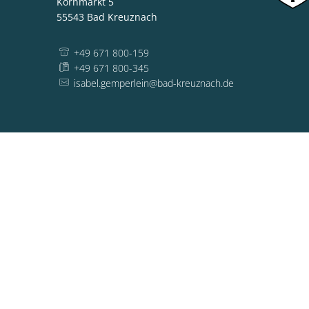
Kornmarkt 5
55543
Bad Kreuznach
+49 671 800-159
+49 671 800-345
isabel.gemperlein@bad-kreuznach.de