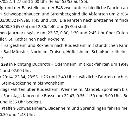
7/0:32, 1:27 und 3:00 Uhr (Fr auf Sa/Sa auf So).
fgrund der Baustelle auf der B48 zwei unterschiedliche Fahrten 
, Schweppenhausen und Stromberg sind die Abfahrten um 21:06/2
0:33/00:32 (Fr/Sa), 1:45 und 3:00. Die Fahrten nach Bretzenheim find
34/00:30 (Fr/Sa) und 2:30/2:40 Uhr (Fr/Sa) statt.
n Jahrmarktsgäste um 22:37, 0:30, 1:30 und 2:45 Uhr über Guten
er, St. Katharinen nach Roxheim.
r Hargesheim und Roxheim nach Rüdesheim mit stündlichen Fahrt
r Bad Münster, Norheim, Traisen, Hüffelsheim, Schloßböckelhei
hr.
e 253
in Richtung Duchroth – Odernheim, mit Rückfahrten um 19:48 
0 und 02:00 Uhr.
 20:14, 22:34, 23:56, 1:26 und 2:40 Uhr zusätzliche Fahrten nach 
m, Stein-Bockenheim bis Wonsheim.
eitags Fahrten über Rüdesheim, Weinsheim, Mandel, Sponheim bi
hr. Samstags fahren die Busse um 22:43, 0:36, 1:30 und 3:00 Uhr. 
und 0:36 Uhr bedient.
 Pfaffen-Schwabenheim, Badenheim und Sprendlingen fahren me
 0:30 und 1:45 Uhr.