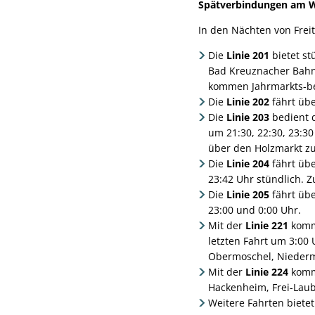
Spätverbindungen am 
In den Nächten von Frei
Die
Linie 201
bietet st
Bad Kreuznacher Bahnh
kommen Jahrmarkts-bes
Die
Linie 202
fährt übe
Die
Linie 203
bedient d
um 21:30, 22:30, 23:30
über den Holzmarkt zu
Die
Linie 204
fährt übe
23:42 Uhr stündlich. Z
Die
Linie 205
fährt übe
23:00 und 0:00 Uhr.
Mit der
Linie 221
komme
letzten Fahrt um 3:00 
Obermoschel, Niederm
Mit der
Linie 224
komme
Hackenheim, Frei-Laub
Weitere Fahrten biete