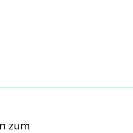
Seite einstellen
Suche
Kontakt
Tourismus
schaft, Bauen, Wohnen
hn zum