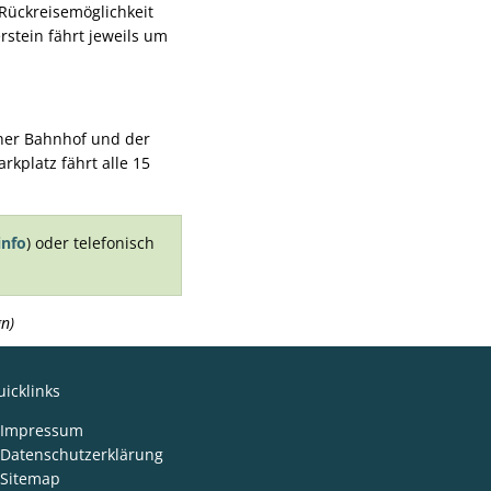
 Rückreisemöglichkeit
stein fährt jeweils um
cher Bahnhof und der
rkplatz fährt alle 15
nfo
) oder telefonisch
n)
icklinks
Impressum
Datenschutzerklärung
Sitemap