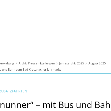
ltur, Sport
Familie, Bildung, Soziales
Wirt
 Verwaltung
Archiv Pressemitteilungen
Jahresarchiv 2025
August 2025
Bus und Bahn zum Bad Kreuznacher Jahrmarkt
 ZUSATZFAHRTEN
enunner“ – mit Bus und Ba