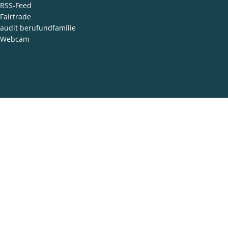
RSS-Feed
Fairtrade
audit berufundfamilie
Webcam