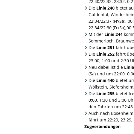
22:40/22:32, 23:32, 0:2
Die
Linie 240
bietet au
Guldental, Windesheim
22:34/22:37 (Fr/Sa), 0
22:34/22:30 (Fr/Sa),00:
Mit der
Linie 244
komme
Sommerloch, Braunweil
Die
Linie 251
fährt übe
Die
Linie 252
fährt übe
23:00, 1:00 und 2:30 U
Neu dabei ist die
Lini
(Sa) und um 22:00, 0:0
Die
Linie 440
bietet um
Wöllstein, Siefershei
Die
Linie 255
bietet fr
0:00, 1:30 und 3:00 U
den Fahrten um 22:43 
Auch nach Bosenheim,
fährt um 22:29, 23:29,
Zugverbindungen