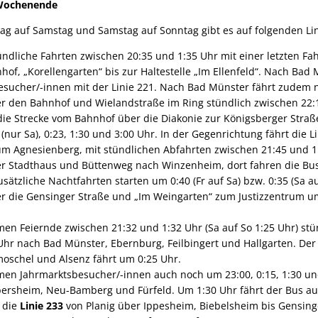
Wochenende
tag auf Samstag und Samstag auf Sonntag gibt es auf folgenden L
ündliche Fahrten zwischen 20:35 und 1:35 Uhr mit einer letzten F
of, „Korellengarten“ bis zur Haltestelle „Im Ellenfeld“. Nach Ba
ucher/-innen mit der Linie 221. Nach Bad Münster fährt zudem no
r den Bahnhof und Wielandstraße im Ring stündlich zwischen 22:
ie Strecke vom Bahnhof über die Diakonie zur Königsberger Straß
 (nur Sa), 0:23, 1:30 und 3:00 Uhr. In der Gegenrichtung fährt die 
m Agnesienberg, mit stündlichen Abfahrten zwischen 21:45 und 1
r Stadthaus und Büttenweg nach Winzenheim, dort fahren die Bus
usätzliche Nachtfahrten starten um 0:40 (Fr auf Sa) bzw. 0:35 (Sa au
r die Gensinger Straße und „Im Weingarten“ zum Justizzentrum um 
n Feiernde zwischen 21:32 und 1:32 Uhr (Sa auf So 1:25 Uhr) stü
Uhr nach Bad Münster, Ebernburg, Feilbingert und Hallgarten. Der
oschel und Alsenz fährt um 0:25 Uhr.
n Jahrmarktsbesucher/-innen auch noch um 23:00, 0:15, 1:30 un
ersheim, Neu-Bamberg und Fürfeld. Um 1:30 Uhr fährt der Bus auc
t die
Linie 233
von Planig über Ippesheim, Biebelsheim bis Gensing