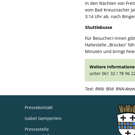
In den Nächten von Frei
vom Bad Kreuznacher Jah
3:14 Uhr ab, nach Binge
Shuttlebusse
Für Besucher/-innen gib
Haltestelle „Brückes“ fä
Minuten und bringt Feie
Weitere Information
unter 061 32 / 78 96 2
Text: RNN; Bild: RNN-Anz
Pressekontakt
Isabel Gemperlein
Pressestelle