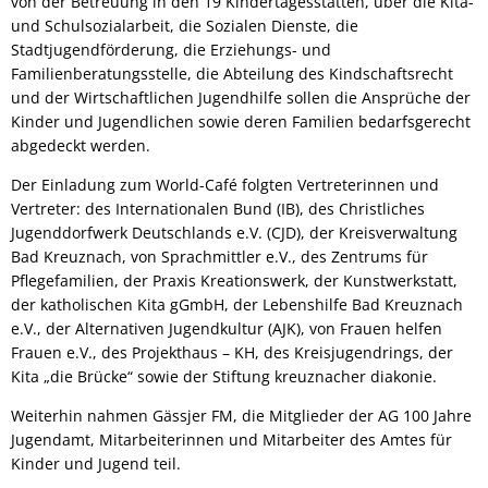
von der Betreuung in den 19 Kindertagesstätten, über die Kita-
und Schulsozialarbeit, die Sozialen Dienste, die
Stadtjugendförderung, die Erziehungs- und
Familienberatungsstelle, die Abteilung des Kindschaftsrecht
und der Wirtschaftlichen Jugendhilfe sollen die Ansprüche der
Kinder und Jugendlichen sowie deren Familien bedarfsgerecht
abgedeckt werden.
Der Einladung zum World-Café folgten Vertreterinnen und
Vertreter: des Internationalen Bund (IB), des Christliches
Jugenddorfwerk Deutschlands e.V. (CJD), der Kreisverwaltung
Bad Kreuznach, von Sprachmittler e.V., des Zentrums für
Pflegefamilien, der Praxis Kreationswerk, der Kunstwerkstatt,
der katholischen Kita gGmbH, der Lebenshilfe Bad Kreuznach
e.V., der Alternativen Jugendkultur (AJK), von Frauen helfen
Frauen e.V., des Projekthaus – KH, des Kreisjugendrings, der
Kita „die Brücke“ sowie der Stiftung kreuznacher diakonie.
Weiterhin nahmen Gässjer FM, die Mitglieder der AG 100 Jahre
Jugendamt, Mitarbeiterinnen und Mitarbeiter des Amtes für
Kinder und Jugend teil.