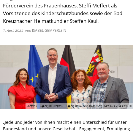
Förderverein des Frauenhauses, Steffi Meffert als
Vorsitzende des Kinderschutzbundes sowie der Bad
Kreuznacher Heimatkundler Steffen Kaul.
1. April 2025
von
ISABEL GEMPERLEIN
Stefan F. S�er, © Stefan F. S�er, www.SAEMMER.eu, +49 163 7343300
„Jede und jeder von Ihnen macht einen Unterschied für unser
Bundesland und unsere Gesellschaft. Engagement, Ermutigung