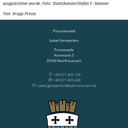
ausgezeichnet wurde. Foto: Staatskanzlei/Stefan F. Sämmer
Text: Krupp Presse
Pressekontakt
Isabel Gemperlein
Pressestelle
Kornmarkt 5
55543
Bad Kreuznach
+49 671 800-159
+49 671 800-345
isabel.gemperlein@bad-kreuznach.de