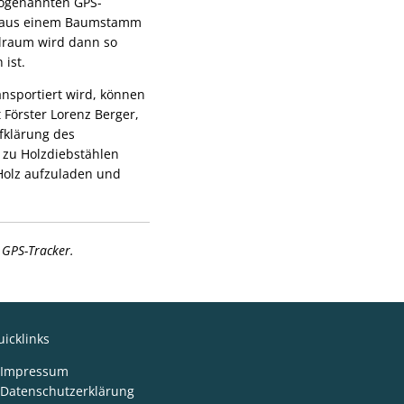
 sogenannten GPS-
ck aus einem Baumstamm
hlraum wird dann so
 ist.
nsportiert wird, können
Förster Lorenz Berger,
ufklärung des
r zu Holzdiebstählen
Holz aufzuladen und
e GPS-Tracker.
icklinks
Impressum
Datenschutzerklärung