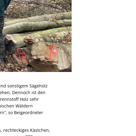
und sonstigem Sägeholz
tehen. Dennoch ist den
ennstoff Holz sehr
imischen Wäldern
rn“, so Beigeordneter
s, rechteckiges Kästchen,