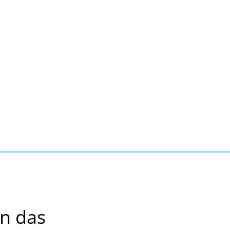
Seite einstellen
Suche
Kontakt
Tourismus
schaft, Bauen, Wohnen
en das