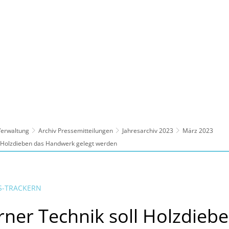
ltur, Sport
Familie, Bildung, Soziales
Wirt
 Verwaltung
Archiv Pressemitteilungen
Jahresarchiv 2023
März 2023
l Holzdieben das Handwerk gelegt werden
S-TRACKERN
ner Technik soll Holzdieb