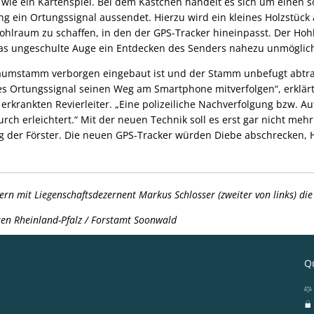
t wie ein Kartenspiel. Bei dem Kästchen handelt es sich um einen
ng ein Ortungssignal aussendet. Hierzu wird ein kleines Holzstü
ohlraum zu schaffen, in den der GPS-Tracker hineinpasst. Der Ho
das ungeschulte Auge ein Entdecken des Senders nahezu unmöglich
aumstamm verborgen eingebaut ist und der Stamm unbefugt abtra
s Ortungssignal seinen Weg am Smartphone mitverfolgen“, erklärt 
n erkrankten Revierleiter. „Eine polizeiliche Nachverfolgung bzw. A
rch erleichtert.“ Mit der neuen Technik soll es erst gar nicht meh
 der Förster. Die neuen GPS-Tracker würden Diebe abschrecken, 
tern mit Liegenschaftsdezernent Markus Schlosser (zweiter von links) di
ten Rheinland-Pfalz / Forstamt Soonwald
Qu