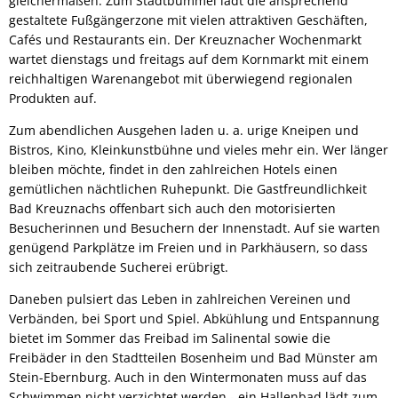
gleichermaßen. Zum Stadtbummel lädt die ansprechend
gestaltete Fußgängerzone mit vielen attraktiven Geschäften,
Sport
Cafés und Restaurants ein. Der Kreuznacher Wochenmarkt
wartet dienstags und freitags auf dem Kornmarkt mit einem
reichhaltigen Warenangebot mit überwiegend regionalen
Produkten auf.
Zum abendlichen Ausgehen laden u. a. urige Kneipen und
Bistros, Kino, Kleinkunstbühne und vieles mehr ein. Wer länger
bleiben möchte, findet in den zahlreichen Hotels einen
gemütlichen nächtlichen Ruhepunkt. Die Gastfreundlichkeit
Bad Kreuznachs offenbart sich auch den motorisierten
Besucherinnen und Besuchern der Innenstadt. Auf sie warten
genügend Parkplätze im Freien und in Parkhäusern, so dass
sich zeitraubende Sucherei erübrigt.
Daneben pulsiert das Leben in zahlreichen Vereinen und
Verbänden, bei Sport und Spiel. Abkühlung und Entspannung
bietet im Sommer das Freibad im Salinental sowie die
Freibäder in den Stadtteilen Bosenheim und Bad Münster am
Stein-Ebernburg. Auch in den Wintermonaten muss auf das
Schwimmen nicht verzichtet werden - ein Hallenbad lädt zum