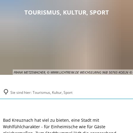
TOURISMUS, KULTUR, SPORT
FRANK METZEMACHER, © WWW.LICHTREIM.DE WEICHSELRING 96B 50765 KOELN
Sie sind hier:
Tourismus, Kultur, Sport
Tourismus,
Bad Kreuznach hat viel zu bieten, eine Stadt mit
Wohlfühlcharakter - für Einheimische wie für Gäste
Kultur,