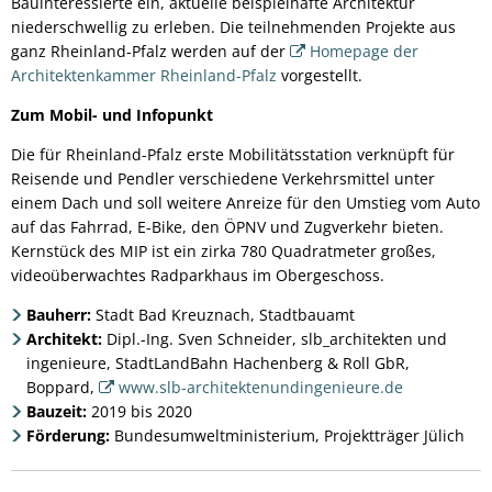
Bauinteressierte ein, aktuelle beispielhafte Architektur
niederschwellig zu erleben. Die teilnehmenden Projekte aus
ganz Rheinland-Pfalz werden auf der
Homepage der
Architektenkammer Rheinland-Pfalz
vorgestellt.
Zum Mobil- und Infopunkt
Die für Rheinland-Pfalz erste Mobilitätsstation verknüpft für
Reisende und Pendler verschiedene Verkehrsmittel unter
einem Dach und soll weitere Anreize für den Umstieg vom Auto
auf das Fahrrad, E-Bike, den ÖPNV und Zugverkehr bieten.
Kernstück des MIP ist ein zirka 780 Quadratmeter großes,
videoüberwachtes Radparkhaus im Obergeschoss.
Bauherr:
Stadt Bad Kreuznach, Stadtbauamt
Architekt:
Dipl.-Ing. Sven Schneider, slb_architekten und
ingenieure, StadtLandBahn Hachenberg & Roll GbR,
Boppard,
www.slb-architektenundingenieure.de
Bauzeit:
2019 bis 2020
Förderung:
Bundesumweltministerium, Projektträger Jülich