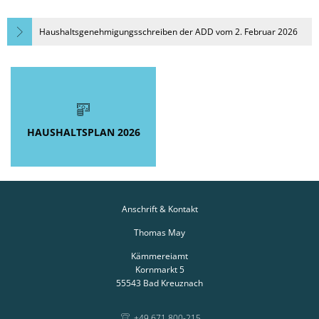
2026
Haushaltsgenehmigungsschreiben der ADD vom 2. Februar 2026
HAUSHALTSPLAN 2026
Anschrift & Kontakt
Thomas May
Kämmereiamt
Kornmarkt 5
55543
Bad Kreuznach
+49 671 800-215