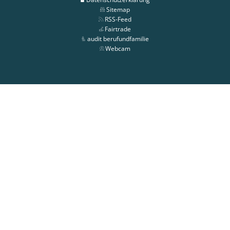
Sitemap
RSS-Feed
Fairtrade
audit berufundfamilie
Webcam