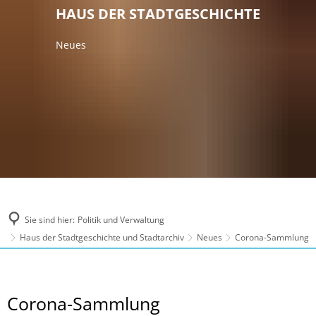
HAUS DER STADTGESCHICHTE
Neues
Sie sind hier:
Politik und Verwaltung
Haus der Stadtgeschichte und Stadtarchiv
Neues
Corona-Sammlung
Corona-
Corona-Sammlung