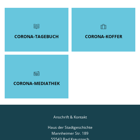
Sammlung
CORONA-TAGEBUCH
CORONA-KOFFER
CORONA-MEDIATHEK
Anschrift & Kontakt
Haus der Stadtgeschichte
Mannheimer Str. 189
55543
Bad Kreuznach