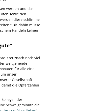
essen werden und das
 Toten sowie den
r werden diese schlimme
eiten.“ Bis dahin müsse
ischem Handeln keinen
gute"
ad Kreuznach noch viel
 der weitgehende
monaten für alle eine
, um unser
nserer Gesellschaft
, damit die Opferzahlen
-kollegen der
eine Schweigeminute die
twitter.com/staedtetag/