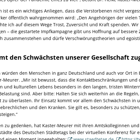
 ist es ein wichtiges Anliegen, dass die Verstorbenen nicht verg
ärker öffentlich wahrgenommen wird: „Den Angehörigen der vielen
te ich auf diesem Wege Trost, Zuversicht und Kraft spenden. Wi
en – die gestartete Impfkampagne gibt uns Hoffnung auf bessere Z
sch zusammenstehen und dürfe Verschwörungstheorien und egoist
mmt den Schwächsten unserer Gesellschaft zu
ürden den Menschen in ganz Deutschland und auch vor Ort in B
r-Meurer. „Mir ist bewusst, dass die Kontaktbeschränkungen und
hen und kulturellen Lebens besonders in den langen, tristen Winter
elastung sind. Aber bitte: Halten Sie sich weiterhin an die Regeln
 zu überlasten. Ihr Einsatz kommt vor allem den Schwächsten in u
Gebrechlichen und den Kranken. Sie gilt es, besonders zu schützen
steigen.“
 zu gedenken, hat Kaster-Meurer mit ihren Amtskolleginnen und 
städte des Deutschen Städtetags bei der virtuellen Konferenz für 
nd einen Moment innegehalten:
www.staedtetag.de
,
https://