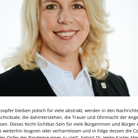
opfer bleiben jedoch für viele abstrakt, werden in den Nachricht
 Schicksale, die dahinterstehen, die Trauer und Ohnmacht der Angeh
sen. Dieses Nicht-Sichtbar-Sein für viele Bürgerinnen und Bürger er
us weiterhin leugnen oder verharmlosen und in Folge dessen die C
des Opfer der Pandemie eines zu viel!“, betont Dr. Heike Kaster-Me