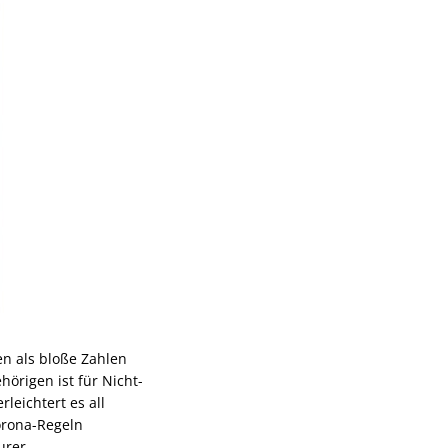
en als bloße Zahlen
örigen ist für Nicht-
leichtert es all
orona-Regeln
urer.