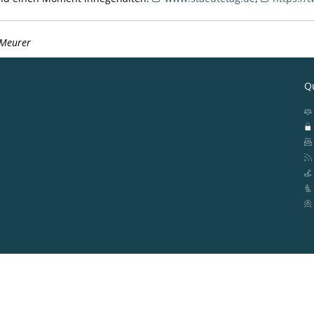
-Meurer
Qu