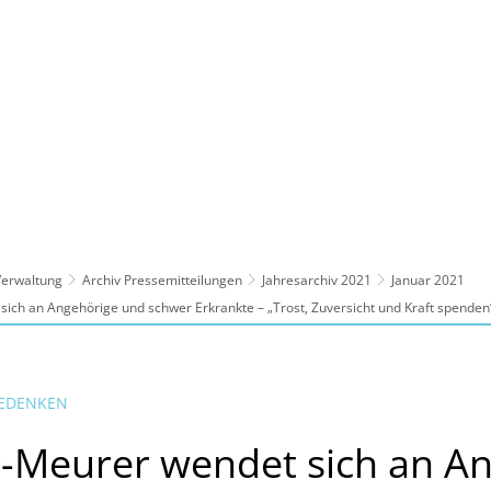
ltur, Sport
Familie, Bildung, Soziales
Wirt
 Verwaltung
Archiv Pressemitteilungen
Jahresarchiv 2021
Januar 2021
ich an Angehörige und schwer Erkrankte – „Trost, Zuversicht und Kraft spenden
GEDENKEN
-Meurer wendet sich an A