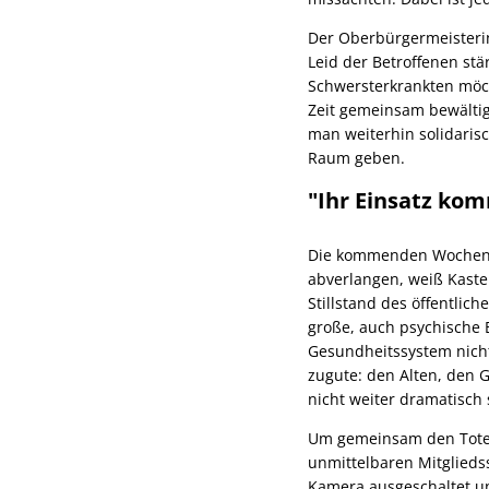
Der Oberbürgermeisterin
Leid der Betroffenen st
Schwersterkrankten möch
Zeit gemeinsam bewältig
man weiterhin solidari
Raum geben.
"Ihr Einsatz ko
Die kommenden Wochen w
abverlangen, weiß Kaste
Stillstand des öffentlic
große, auch psychische B
Gesundheitssystem nicht
zugute: den Alten, den 
nicht weiter dramatisch 
Um gemeinsam den Toten
unmittelbaren Mitglieds
Kamera ausgeschaltet u