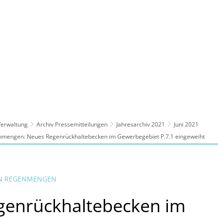
ltur, Sport
Familie, Bildung, Soziales
Wirt
 Verwaltung
Archiv Pressemitteilungen
Jahresarchiv 2021
Juni 2021
nmengen: Neues Regenrückhaltebecken im Gewerbegebiet P.7.1 eingeweiht
N REGENMENGEN
genrückhaltebecken im