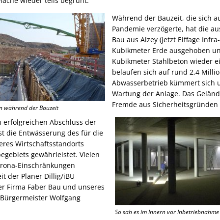
Fläche wieder teils begrünt.
Während der Bauzeit, die sich 
Pandemie verzögerte, hat die a
Bau aus Alzey (jetzt Eiffage Infr
Kubikmeter Erde ausgehoben un
Kubikmeter Stahlbeton wieder e
belaufen sich auf rund 2,4 Milli
Abwasserbetrieb kümmert sich 
Wartung der Anlage. Das Gelände
Fremde aus Sicherheitsgründen 
n während der Bauzeit
n erfolgreichen Abschluss der
ist die Entwässerung des für die
eres Wirtschaftsstandorts
gebiets gewährleistet. Vielen
Corona-Einschränkungen
it der Planer Dillig/iBU
der Firma Faber Bau und unseres
 Bürgermeister Wolfgang
So sah es im Innern vor Inbetriebnahme