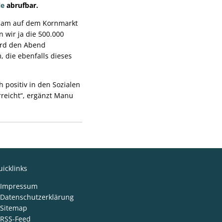
le
abrufbar.
nsam auf dem Kornmarkt
n wir ja die 500.000
ird den Abend
, die ebenfalls dieses
positiv in den Sozialen
reicht“, ergänzt Manu
icklinks
Impressum
Datenschutzerklärung
Sitemap
RSS-Feed