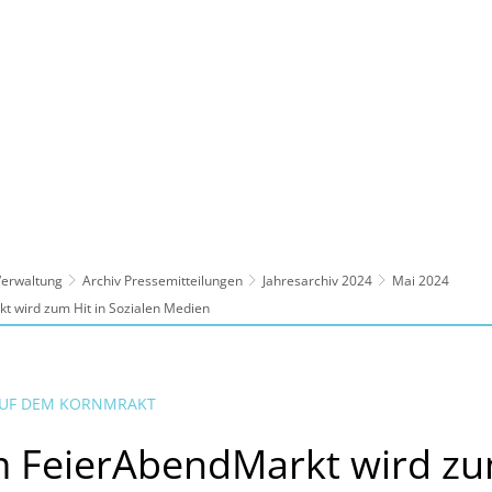
ltur, Sport
Familie, Bildung, Soziales
Wirt
 Verwaltung
Archiv Pressemitteilungen
Jahresarchiv 2024
Mai 2024
t wird zum Hit in Sozialen Medien
 AUF DEM KORNMRAKT
 FeierAbendMarkt wird zum