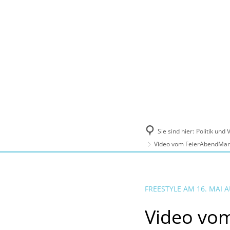
Politik und Verwaltung
Tourismus, Ku
Sie sind hier:
Politik und
Video vom FeierAbendMark
FREESTYLE AM 16. MAI
Video vom