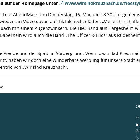
und auf der Homepage unter
www.wirsindkreuznach.de/freesty
ten FeierAbendMarkt am Donnerstag, 16. Mai, um 18.30 Uhr gemei
wieder ein Video davon auf TikTok hochzuladen. „Vielleicht schaffe
Holbach mit einem Augenzwinkern. Die HFC-Band aus Hargesheim w
Dabei sein wird auch die Band „The Officer & Elios“ aus Rüdesheim
die Freude und der Spaß im Vordergrund. Wenn dazu Bad Kreuznach 
ritt, haben wir doch eine wunderbare Werbung für unsere Stadt er
tzentrio von „Wir sind Kreuznach“.
se
Qu