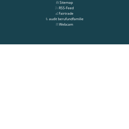
Sitemap
RSS-Feed
Fairtrade
audit berufundfamilie
Webcam