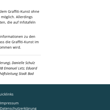
 dem Graffiti-Kunst ohne
möglich. Allerdings
n, die auf Infotafeln
 Informationen zu den
ss die Graffiti-Kunst im
enommen wird.
erung), Danielle Schulz
OB Emanuel Letz, Eduard
häftsleitung Stadt Bad
icklinks
Impressum
Datenschutzerklärung