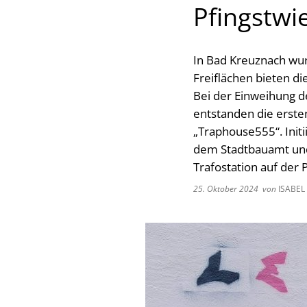
Pfingstwi
In Bad Kreuznach wurd
Freiflächen bieten di
Bei der Einweihung d
entstanden die erst
„Traphouse555“. Init
dem Stadtbauamt und 
Trafostation auf der 
25. Oktober 2024
von
ISABEL