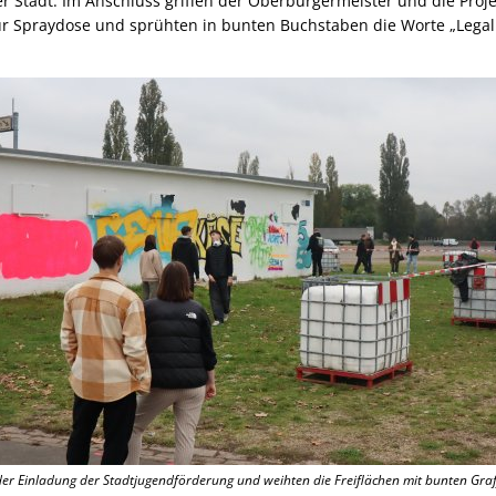
 Stadt. Im Anschluss griffen der Oberbürgermeister und die Proje
ur Spraydose und sprühten in bunten Buchstaben die Worte „Legal 
 der Einladung der Stadtjugendförderung und weihten die Freiflächen mit bunten Graff