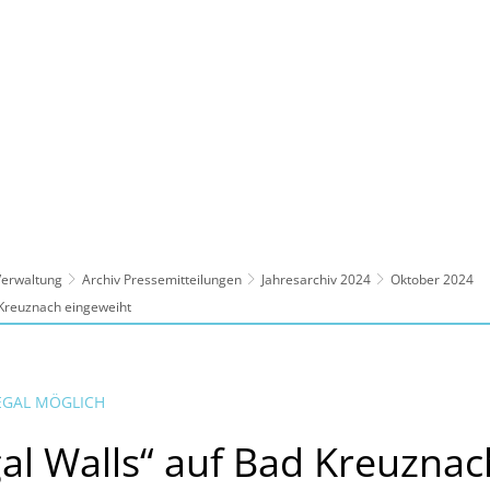
ltur, Sport
Familie, Bildung, Soziales
Wirt
 Verwaltung
Archiv Pressemitteilungen
Jahresarchiv 2024
Oktober 2024
d Kreuznach eingeweiht
 LEGAL MÖGLICH
gal Walls“ auf Bad Kreuznac