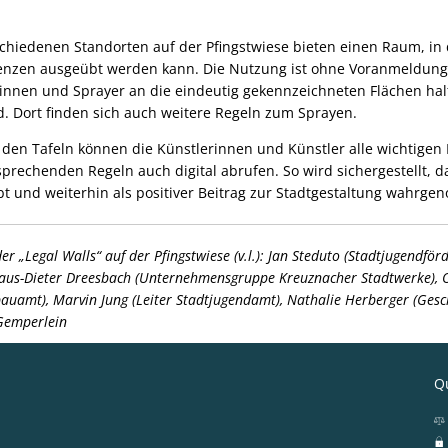
schiedenen Standorten auf der Pfingstwiese bieten einen Raum, in
enzen ausgeübt werden kann. Die Nutzung ist ohne Voranmeldung 
innen und Sprayer an die eindeutig gekennzeichneten Flächen halte
d. Dort finden sich auch weitere Regeln zum Sprayen.
den Tafeln können die Künstlerinnen und Künstler alle wichtigen
prechenden Regeln auch digital abrufen. So wird sichergestellt, da
t und weiterhin als positiver Beitrag zur Stadtgestaltung wahrg
r „Legal Walls“ auf der Pfingstwiese (v.l.): Jan Steduto (Stadtjugendförd
Klaus-Dieter Dreesbach (Unternehmensgruppe Kreuznacher Stadtwerke), 
auamt), Marvin Jung (Leiter Stadtjugendamt), Nathalie Herberger (Gesc
 Gemperlein
Qu