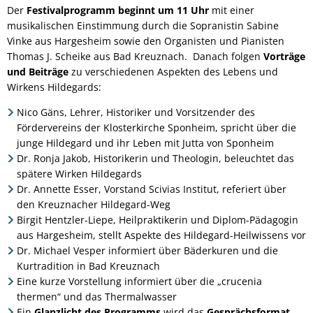
Der
Festivalprogramm beginnt um 11 Uhr
mit einer
musikalischen Einstimmung durch die Sopranistin Sabine
Vinke aus Hargesheim sowie den Organisten und Pianisten
Thomas J. Scheike aus Bad Kreuznach. Danach folgen
Vorträge
und Beiträge
zu verschiedenen Aspekten des Lebens und
Wirkens Hildegards:
Nico Gäns, Lehrer, Historiker und Vorsitzender des
Fördervereins der Klosterkirche Sponheim, spricht über die
junge Hildegard und ihr Leben mit Jutta von Sponheim
Dr. Ronja Jakob, Historikerin und Theologin, beleuchtet das
spätere Wirken Hildegards
Dr. Annette Esser, Vorstand Scivias Institut, referiert über
den Kreuznacher Hildegard-Weg
Birgit Hentzler-Liepe, Heilpraktikerin und Diplom-Pädagogin
aus Hargesheim, stellt Aspekte des Hildegard-Heilwissens vor
Dr. Michael Vesper informiert über Bäderkuren und die
Kurtradition in Bad Kreuznach
Eine kurze Vorstellung informiert über die „crucenia
thermen“ und das Thermalwasser
Ein
Glanzlicht des Programms
wird das
Gesprächsformat