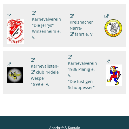
Karnevalverein
Kreiznacher
"Die Jerrys"
Narre-
Winzenheim e.
fahrt e. V.
V.
Karnevalverein
Karnevalisten-
1936 Planig e.
club "Fidele
V.
Wespe"
"Die lustigen
1899 e. V.
Schuppesser"
Anschrift & Kontakt