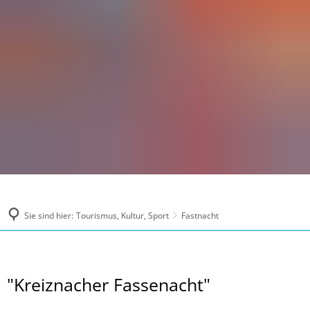
Sie sind hier:
Tourismus, Kultur, Sport
Fastnacht
Fastnacht
"Kreiznacher Fassenacht"