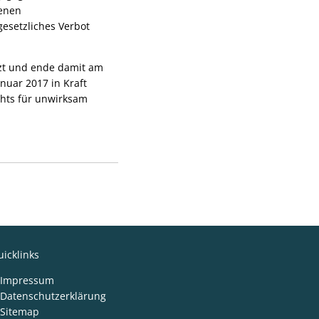
senen
gesetzliches Verbot
nzt und ende damit am
nuar 2017 in Kraft
chts für unwirksam
icklinks
Impressum
Datenschutzerklärung
Sitemap