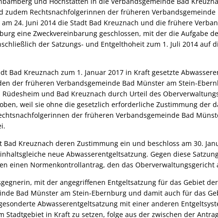
nbamberg und Hochstätten in die Verbandsgemeinde Bad Kreuzna
 zudem Rechtsnachfolgerinnen der früheren Verbandsgemeinde 
 am 24. Juni 2014 die Stadt Bad Kreuznach und die frühere Verb
urg eine Zweckvereinbarung geschlossen, mit der die Aufgabe der
schließlich der Satzungs- und Entgelthoheit zum 1. Juli 2014 auf 
adt Bad Kreuznach zum 1. Januar 2017 in Kraft gesetzte Abwassere
den der früheren Verbandsgemeinde Bad Münster am Stein-Ebern
Rüdesheim und Bad Kreuznach durch Urteil des Oberverwaltungs
oben, weil sie ohne die gesetzlich erforderliche Zustimmung der 
 Rechtsnachfolgerinnen der früheren Verbandsgemeinde Bad Münst
i.
dt Bad Kreuznach deren Zustimmung ein und beschloss am 30. Jan
inhaltsgleiche neue Abwasserentgeltsatzung. Gegen diese Satzung 
n einen Normenkontrollantrag, den das Oberverwaltungsgericht 
sgegnerin, mit der angegriffenen Entgeltsatzung für das Gebiet d
nde Bad Münster am Stein-Ebernburg und damit auch für das Geb
 gesonderte Abwasserentgeltsatzung mit einer anderen Entgeltsys
em Stadtgebiet in Kraft zu setzen, folge aus der zwischen der Antr