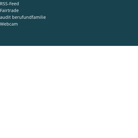
RSS-Feed
Fairtrade
audit berufundfamilie
Webcam