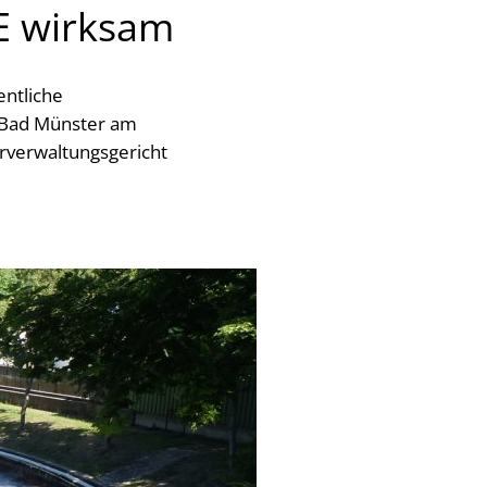
E wirksam
entliche
 Bad Münster am
erverwaltungsgericht