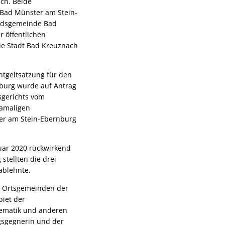
ch. Beide
Bad Münster am Stein-
andsgemeinde Bad
 öffentlichen
die Stadt Bad Kreuznach
ntgeltsatzung für den
burg wurde auf Antrag
gerichts vom
damaligen
er am Stein-Ebernburg
uar 2020 rückwirkend
stellten die drei
ablehnte.
er Ortsgemeinden der
iet der
tematik und anderen
agsgegnerin und der