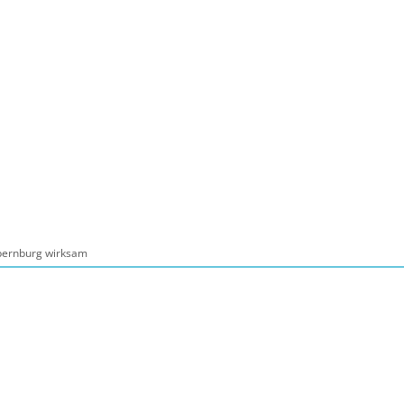
Seite einstellen
Suche
Kontakt
Tourismus
schaft, Bauen, Wohnen
bernburg wirksam