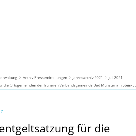
ltur, Sport
Familie, Bildung, Soziales
Wirt
 Verwaltung
Archiv Pressemitteilungen
Jahresarchiv 2021
Juli 2021
ür die Ortsgemeinden der früheren Verbandsgemeinde Bad Münster am Stein-E
NZ
ntgeltsatzung für die