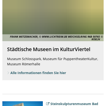
Bad
Kreuznach
FRANK METZEMACHER, © WWW.LICHTREIM.DE WEICHSELRING 96B 50765
KOELN
Städtische Museen im KulturViertel
Museum Schlosspark, Museum für PuppentheaterKultur,
Museum Römerhalle
Alle Informationen finden Sie hier
Steinskulpturenmuseum Bad