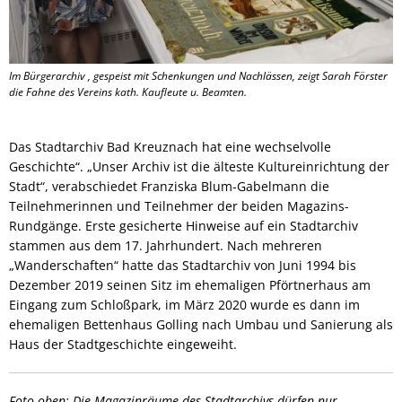
Im Bürgerarchiv , gespeist mit Schenkungen und Nachlässen, zeigt Sarah Förster
die Fahne des Vereins kath. Kaufleute u. Beamten.
Das Stadtarchiv Bad Kreuznach hat eine wechselvolle
Geschichte“. „Unser Archiv ist die älteste Kultureinrichtung der
Stadt“, verabschiedet Franziska Blum-Gabelmann die
Teilnehmerinnen und Teilnehmer der beiden Magazins-
Rundgänge. Erste gesicherte Hinweise auf ein Stadtarchiv
stammen aus dem 17. Jahrhundert. Nach mehreren
„Wanderschaften“ hatte das Stadtarchiv von Juni 1994 bis
Dezember 2019 seinen Sitz im ehemaligen Pförtnerhaus am
Eingang zum Schloßpark, im März 2020 wurde es dann im
ehemaligen Bettenhaus Golling nach Umbau und Sanierung als
Haus der Stadtgeschichte eingeweiht.
Foto oben: Die Magazinräume des Stadtarchivs dürfen nur