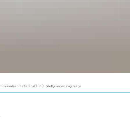
mmunales Studieninstitut
Stoffgliederungspläne
e