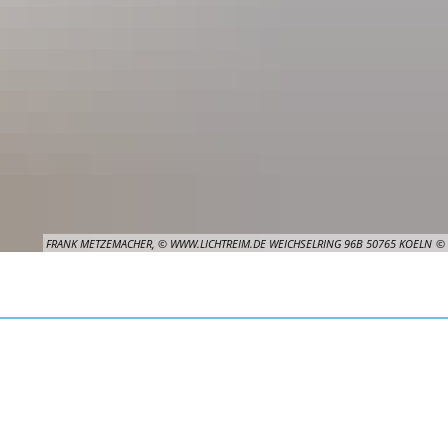
FRANK METZEMACHER, © WWW.LICHTREIM.DE WEICHSELRING 96B 50765 KOELN