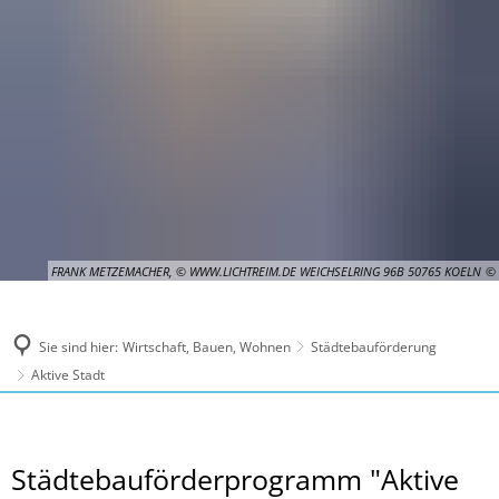
FRANK METZEMACHER, © WWW.LICHTREIM.DE WEICHSELRING 96B 50765 KOELN
Sie sind hier:
Wirtschaft, Bauen, Wohnen
Städtebauförderung
Aktive Stadt
Aktive
Städtebauförderprogramm "Aktive