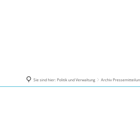
Politik und Verwaltung
Tourismus, Ku
Sie sind hier:
Politik und Verwaltung
Archiv Pressemitteilu
November
2025