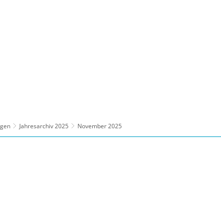
ltur, Sport
Familie, Bildung, Soziales
Wirt
ngen
Jahresarchiv 2025
November 2025