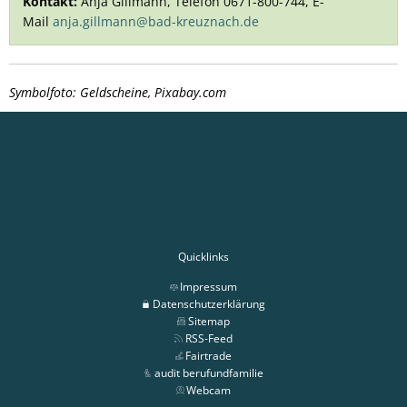
Kontakt:
Anja Gillmann, Telefon 0671-800-744, E-
Mail
anja.gillmann@bad-kreuznach.de
Symbolfoto: Geldscheine, Pixabay.com
Quicklinks
Impressum
Datenschutzerklärung
Sitemap
RSS-Feed
Fairtrade
audit berufundfamilie
Webcam