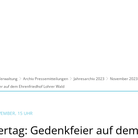
ltur, Sport
Familie, Bildung, Soziales
Wirt
 Verwaltung
Archiv Pressemitteilungen
Jahresarchiv 2023
November 2023
er auf dem Ehrenfriedhof Lohrer Wald
VEMBER, 15 UHR
ertag: Gedenkfeier auf de