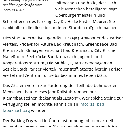
mitmachen und hoffe, dass sich
der Planinger Straße statt.
viele Menschen beteiligen“, sagt
Foto: VCD KH
Oberbürgermeisterin und
Schirmherrin des Parking Day Dr. Heike Kaster-Meurer. Sie
dankt allen, die diese besonderen Stunden möglich machen.
Dies sind: Alternative Jugendkultur (AJK), Anwohner des Pariser
Viertels, Fridays for Future Bad Kreuznach, Greenpeace Bad
Kreuznach, Klimagemeinschaft Bad Kreuznach, City-Kirche
NaheRaum, Seebrücke Bad Kreuznach, Jugend- und
Kooperationszentrum „Die Mühle“, Quartiersmanagement
Soziale Stadt Pariser Viertel/Frauentreff, Stadtteilverein Pariser
Viertel und Zentrum für selbstbestimmtes Leben (ZSL).
Das ZSL, ein Verein zur Förderung der Teilhabe behinderter
Menschen, baut dieses Jahr Rollstuhlrampen aus
Klemmbausteinen (bekannt als „Lego®“). Wer solche Steine zur
Verfügung stellen möchte, kann sich an
info@zsl-bad-
kreuznach.org
wenden.
Der Parking Day wird in Übereinstimmung mit den aktuell
geltenden Corona-Regeln für Veranstaltungen durchgeführt.