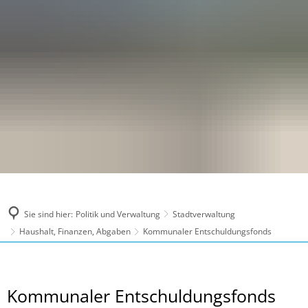
Sie sind hier:
Politik und Verwaltung
Stadtverwaltung
Haushalt, Finanzen, Abgaben
Kommunaler Entschuldungsfonds
Kommunaler
Kommunaler Entschuldungsfonds