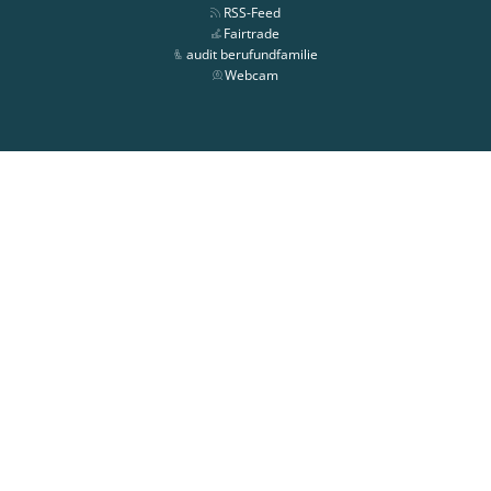
RSS-Feed
Fairtrade
audit berufundfamilie
Webcam