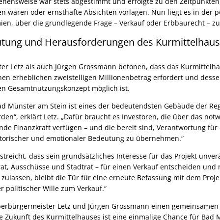
ehensweise war stets abgestimmt und erfolgte zu den Zeitpunkten
 waren oder ernsthafte Absichten vorlagen. Nun liegt es in der p
en, über die grundlegende Frage – Verkauf oder Erbbaurecht – zu
utung und Herausforderungen des Kurmittelhau
r Letz als auch Jürgen Grossmann betonen, dass das Kurmittelha
nen erheblichen zweistelligen Millionenbetrag erfordert und dessen
en Gesamtnutzungskonzept möglich ist.
ad Münster am Stein ist eines der bedeutendsten Gebäude der Re
den“, erklärt Letz. „Dafür braucht es Investoren, die über das no
de Finanzkraft verfügen – und die bereit sind, Verantwortung für
storischer und emotionaler Bedeutung zu übernehmen.“
reicht, dass sein grundsätzliches Interesse für das Projekt unverän
rat, Ausschüsse und Stadtrat – für einen Verkauf entscheiden und
lassen, bleibt die Tür für eine erneute Befassung mit dem Proje
er politischer Wille zum Verkauf.“
berbürgermeister Letz und Jürgen Grossmann einen gemeinsamen 
ie Zukunft des Kurmittelhauses ist eine einmalige Chance für Bad