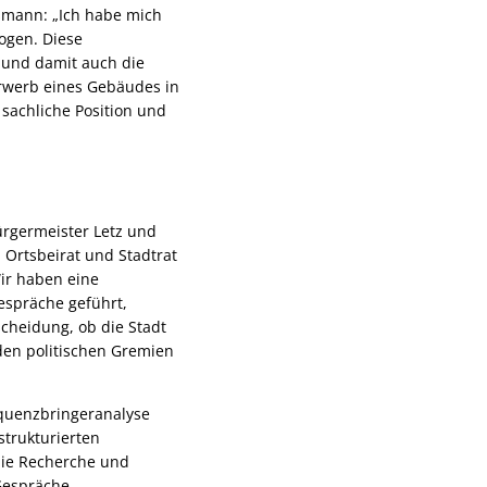
smann: „Ich habe mich
ogen. Diese
– und damit auch die
Erwerb eines Gebäudes in
sachliche Position und
ürgermeister Letz und
 Ortsbeirat und Stadtrat
ir haben eine
Gespräche geführt,
scheidung, ob die Stadt
 den politischen Gremien
requenzbringeranalyse
strukturierten
die Recherche und
Gespräche.