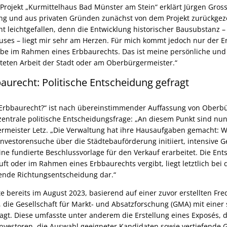
rojekt „Kurmittelhaus Bad Münster am Stein“ erklärt Jürgen Gros
ung und aus privaten Gründen zunächst von dem Projekt zurückgez
ht leichtgefallen, denn die Entwicklung historischer Bausubstanz 
uses – liegt mir sehr am Herzen. Für mich kommt jedoch nur der 
gabe im Rahmen eines Erbbaurechts. Das ist meine persönliche und 
isteten Arbeit der Stadt oder am Oberbürgermeister.“
aurecht: Politische Entscheidung gefragt
 Erbbaurecht?“ ist nach übereinstimmender Auffassung von Oberb
entrale politische Entscheidungsfrage: „An diesem Punkt sind nun
rmeister Letz. „Die Verwaltung hat ihre Hausaufgaben gemacht: W
 Investorensuche über die Städtebauförderung initiiert, intensive 
ine fundierte Beschlussvorlage für den Verkauf erarbeitet. Die Ent
ft oder im Rahmen eines Erbbaurechts vergibt, liegt letztlich bei
gende Richtungsentscheidung dar.“
e bereits im August 2023, basierend auf einer zuvor erstellten F
 die Gesellschaft für Markt- und Absatzforschung (GMA) mit einer 
agt. Diese umfasste unter anderem die Erstellung eines Exposés, 
Investoren, die Auswahl geeigneter Kandidaten sowie vertiefende 