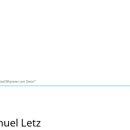
Seite einstellen
Suche
Kontakt
Tourismus
schaft, Bauen, Wohnen
Bad Münster am Stein“
uel Letz