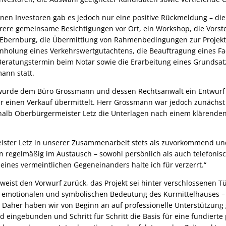
en Investoren gab es jedoch nur eine positive Rückmeldung – di
rere gemeinsame Besichtigungen vor Ort, ein Workshop, die Vorste
-Ebernburg, die Übermittlung von Rahmenbedingungen zur Projek
nholung eines Verkehrswertgutachtens, die Beauftragung eines Fa
 Beratungstermin beim Notar sowie die Erarbeitung eines Grundsa
ann statt.
urde dem Büro Grossmann und dessen Rechtsanwalt ein Entwurf 
 einen Verkauf übermittelt. Herr Grossmann war jedoch zunächst 
halb Oberbürgermeister Letz die Unterlagen nach einem klärenden
ster Letz in unserer Zusammenarbeit stets als zuvorkommend und 
 regelmäßig im Austausch – sowohl persönlich als auch telefonisch
eines vermeintlichen Gegeneinanders halte ich für verzerrt.“
weist den Vorwurf zurück, das Projekt sei hinter verschlossenen T
r emotionalen und symbolischen Bedeutung des Kurmittelhauses –
 Daher haben wir von Beginn an auf professionelle Unterstützung 
 eingebunden und Schritt für Schritt die Basis für eine fundierte