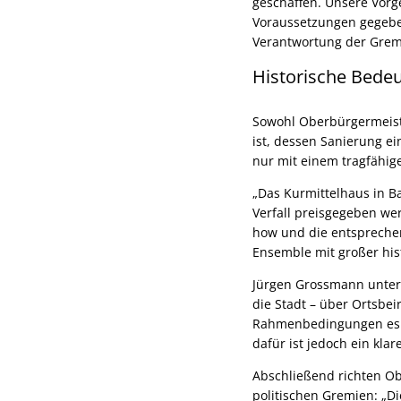
geschaffen. Unsere Vorg
Voraussetzungen gegeben
Verantwortung der Gremi
Historische Bede
Sowohl Oberbürgermeiste
ist, dessen Sanierung ei
nur mit einem tragfähig
„Das Kurmittelhaus in B
Verfall preisgegeben wer
how und die entsprechen
Ensemble mit großer hi
Jürgen Grossmann unterst
die Stadt – über Ortsbei
Rahmenbedingungen es zu
dafür ist jedoch ein klar
Abschließend richten O
politischen Gremien: „D