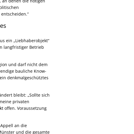
, an denen die nötigen
olitischen
 entscheiden.“
ses
us ein „Liebhaberobjekt“
 langfristiger Betrieb
gion und darf nicht dem
twendige bauliche Know-
 ein denkmalgeschütztes
dert bleibt: „Sollte sich
 meine privaten
kt offen. Voraussetzung
Appell an die
 Münster und die gesamte