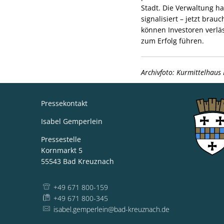
Stadt. Die Verwaltung hat
signalisiert – jetzt bra
können Investoren verläs
zum Erfolg führen.
Archivfoto: Kurmittelhaus
Pressekontakt
Isabel Gemperlein
Pressestelle
Kornmarkt 5
55543
Bad Kreuznach
+49 671 800-159
+49 671 800-345
isabel.gemperlein@bad-kreuznach.de