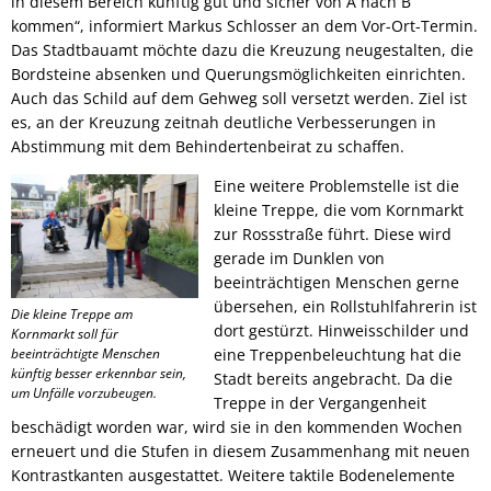
in diesem Bereich künftig gut und sicher von A nach B
kommen“, informiert Markus Schlosser an dem Vor-Ort-Termin.
Das Stadtbauamt möchte dazu die Kreuzung neugestalten, die
Bordsteine absenken und Querungsmöglichkeiten einrichten.
Auch das Schild auf dem Gehweg soll versetzt werden. Ziel ist
es, an der Kreuzung zeitnah deutliche Verbesserungen in
Abstimmung mit dem Behindertenbeirat zu schaffen.
Eine weitere Problemstelle ist die
kleine Treppe, die vom Kornmarkt
zur Rossstraße führt. Diese wird
gerade im Dunklen von
beeinträchtigen Menschen gerne
übersehen, ein Rollstuhlfahrerin ist
Die kleine Treppe am
dort gestürzt. Hinweisschilder und
Kornmarkt soll für
beeinträchtigte Menschen
eine Treppenbeleuchtung hat die
künftig besser erkennbar sein,
Stadt bereits angebracht. Da die
um Unfälle vorzubeugen.
Treppe in der Vergangenheit
beschädigt worden war, wird sie in den kommenden Wochen
erneuert und die Stufen in diesem Zusammenhang mit neuen
Kontrastkanten ausgestattet. Weitere taktile Bodenelemente