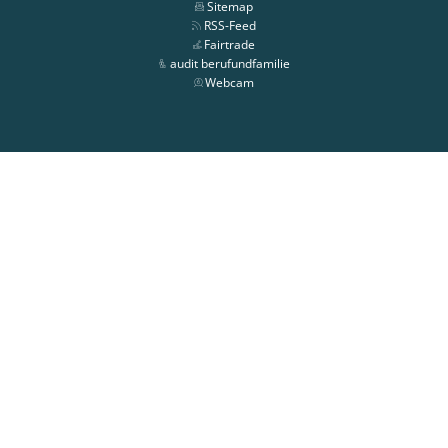
Sitemap
RSS-Feed
Fairtrade
audit berufundfamilie
Webcam