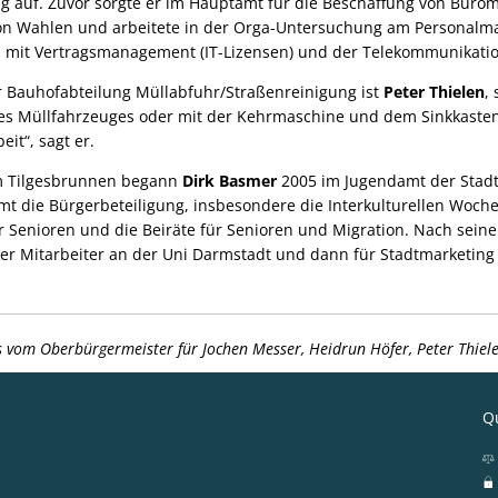
ng auf. Zuvor sorgte er im Hauptamt für die Beschaffung von Büro
on Wahlen und arbeitete in der Orga-Untersuchung am Personalma
ch mit Vertragsmanagement (IT-Lizensen) und der Telekommunikatio
er Bauhofabteilung Müllabfuhr/Straßenreinigung ist
Peter Thielen
,
es Müllfahrzeuges oder mit der Kehrmaschine und dem Sinkkastenr
it“, sagt er.
m Tilgesbrunnen begann
Dirk Basmer
2005 im Jugendamt der Stadt
amt die Bürgerbeteiligung, insbesondere die Interkulturellen Woch
 Senioren und die Beiräte für Senioren und Migration. Nach sei
er Mitarbeiter an der Uni Darmstadt und dann für Stadtmarketing i
 vom Oberbürgermeister für Jochen Messer, Heidrun Höfer, Peter Thie
Qu