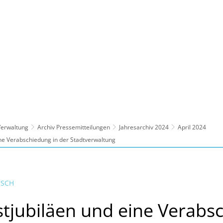
ltur, Sport
Familie, Bildung, Soziales
Wirt
 Verwaltung
Archiv Pressemitteilungen
Jahresarchiv 2024
April 2024
ine Verabschiedung in der Stadtverwaltung
NSCH
stjubiläen und eine Verabs