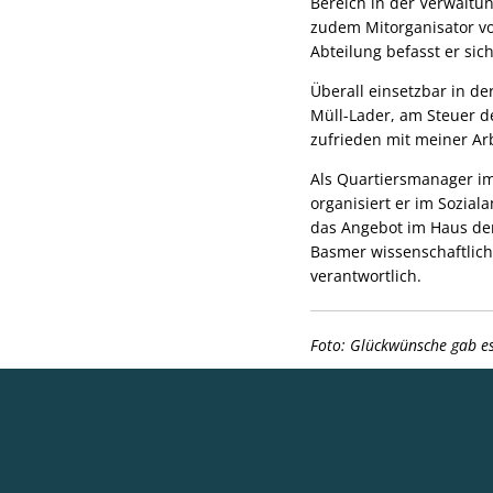
Bereich in der Verwaltu
zudem Mitorganisator v
Abteilung befasst er si
Überall einsetzbar in d
Müll-Lader, am Steuer d
zufrieden mit meiner Arbe
Als Quartiersmanager i
organisiert er im Sozial
das Angebot im Haus der
Basmer wissenschaftlich
verantwortlich.
Foto: Glückwünsche gab es