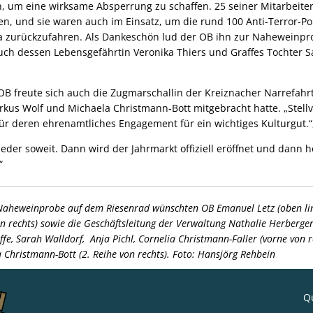
n, um eine wirksame Absperrung zu schaffen. 25 seiner Mitarbeite
n, und sie waren auch im Einsatz, um die rund 100 Anti-Terror-Po
ma zurückzufahren. Als Dankeschön lud der OB ihn zur Naheweinp
uch dessen Lebensgefährtin Veronika Thiers und Graffes Tochter S
OB freute sich auch die Zugmarschallin der Kreiznacher Narrefahr
Markus Wolf und Michaela Christmann-Bott mitgebracht hatte. „Stellv
ür deren ehrenamtliches Engagement für ein wichtiges Kulturgut.“
ieder soweit. Dann wird der Jahrmarkt offiziell eröffnet und dann h
r“
 Naheweinprobe auf dem Riesenrad wünschten OB Emanuel Letz (oben li
 rechts) sowie die Geschäftsleitung der Verwaltung Nathalie Herberger 
e, Sarah Walldorf, Anja Pichl, Cornelia Christmann-Faller (vorne von re
Christmann-Bott (2. Reihe von rechts). Foto: Hansjörg Rehbein
Qu