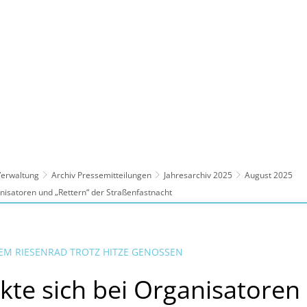
ltur, Sport
Familie, Bildung, Soziales
Wirt
 Verwaltung
Archiv Pressemitteilungen
Jahresarchiv 2025
August 2025
nisatoren und „Rettern“ der Straßenfastnacht
EM RIESENRAD TROTZ HITZE GENOSSEN
te sich bei Organisatoren