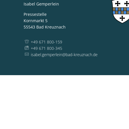
Isabel Gemperlein
Pressestelle
Kornmarkt 5
55543
Bad Kreuznach
+49 671 800-159
+49 671 800-345
isabel.gemperlein@bad-kreuznach.de