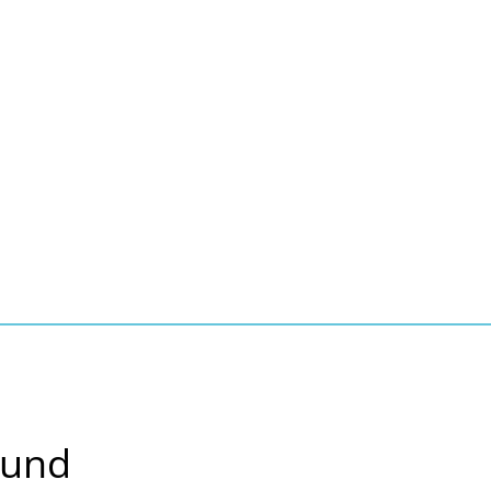
Seite einstellen
Suche
Kontakt
Tourismus
schaft, Bauen, Wohnen
 und