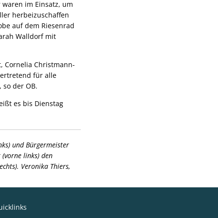
r waren im Einsatz, um
ller herbeizuschaffen
robe auf dem Riesenrad
arah Walldorf mit
t, Cornelia Christmann-
ertretend für alle
, so der OB.
eißt es bis Dienstag
nks) und Bürgermeister
(vorne links) den
chts). Veronika Thiers,
icklinks