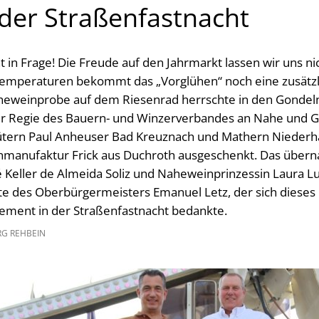
 der Straßenfastnacht
t in Frage! Die Freude auf den Jahrmarkt lassen wir uns n
emperaturen bekommt das „Vorglühen“ noch eine zusätzl
aheweinprobe auf dem Riesenrad herrschte in den Gondel
er Regie des Bauern- und Winzerverbandes an Nahe und G
tern Paul Anheuser Bad Kreuznach und Mathern Niederh
enmanufaktur Frick aus Duchroth ausgeschenkt. Das übe
Keller de Almeida Soliz und Naheweinprinzessin Laura Lu
te des Oberbürgermeisters Emanuel Letz, der sich dieses 
ement in der Straßenfastnacht bedankte.
G REHBEIN