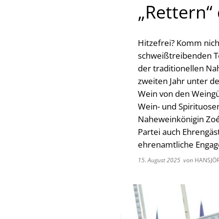
„Rettern“
Hitzefrei? Komm nich
schweißtreibenden T
der traditionellen N
zweiten Jahr unter d
Wein von den Weingü
Wein- und Spirituos
Naheweinkönigin Zoé 
Partei auch Ehrengäs
ehrenamtliche Engag
15. August 2025
von
HANSJÖR