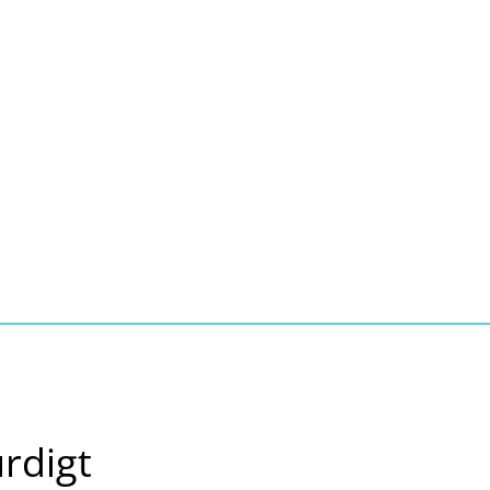
Seite einstellen
Suche
Kontakt
Tourismus
schaft, Bauen, Wohnen
rdigt