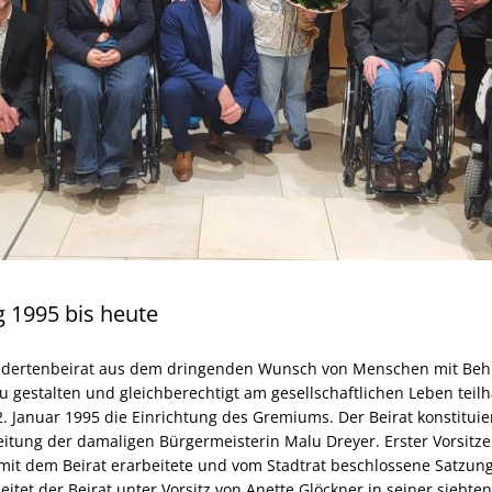
 1995 bis heute
indertenbeirat aus dem dringenden Wunsch von Menschen mit Be
u gestalten und gleichberechtigt am gesellschaftlichen Leben teil
. Januar 1995 die Einrichtung des Gremiums. Der Beirat konstituie
itung der damaligen Bürgermeisterin Malu Dreyer. Erster Vorsit
it dem Beirat erarbeitete und vom Stadtrat beschlossene Satzung
beitet der Beirat unter Vorsitz von Anette Glöckner in seiner siebt