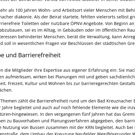
mehr als 100 Jahren Wohn- und Arbeitsort vieler Menschen mit Behi
nacher diakonie. Als der Beirat startete, fehlten vielerorts selbst 
rierefreie Toiletten oder nutzbare ÖPNV-Angebote. Von Beginn an 
 abzubauen, sei es im Alltag, in Gebäuden oder im öffentlichen R
 Interessen behinderter Menschen, berät die Verwaltung, kann Anr
soll in wesentlichen Fragen vor Beschlüssen der städtischen Gr
be und Barrierefreiheit
n die Mitglieder ihre Expertise aus eigener Erfahrung ein: Sie ma
ren aufmerksam, wirken bei Planungen mit und geben sachdienlich
eit, Freizeit, Kultur und Wohnen bis zur barrieregerechten Gestalt
ächen.
hemen zählt die Barrierefreiheit rund um den Bad Kreuznacher B
 Jahre begleitet und auch auf noch fehlende Elemente wie die in
türen
hingewiesen. In den vergangenen fünf Jahren hat das Grem
men zu Bauvorhaben und Planungsverfahren abgegeben, den barr
ie Nutzung von Bussen zusammen mit der KRN begleitet. Auch bei 
lenstraße, dem Umbau der Kreuzung Neufelder Weg/Bösgrunder 