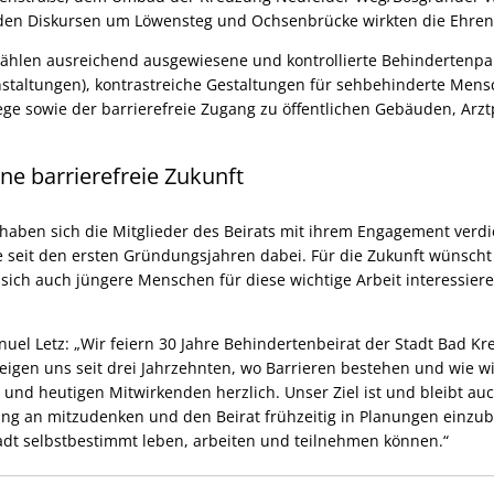
 den Diskursen um Löwensteg und Ochsenbrücke wirkten die Ehren
hlen ausreichend ausgewiesene und kontrollierte Behindertenpark
nstaltungen), kontrastreiche Gestaltungen für sehbehinderte Mensc
e sowie der barrierefreie Zugang zu öffentlichen Gebäuden, Arz
e barrierefreie Zukunft
haben sich die Mitglieder des Beirats mit ihrem Engagement verd
e seit den ersten Gründungsjahren dabei. Für die Zukunft wünscht
sich auch jüngere Menschen für diese wichtige Arbeit interessiere
el Letz: „Wir feiern 30 Jahre Behindertenbeirat der Stadt Bad Kr
zeigen uns seit drei Jahrzehnten, wo Barrieren bestehen und wie w
 und heutigen Mitwirkenden herzlich. Unser Ziel ist und bleibt auc
fang an mitzudenken und den Beirat frühzeitig in Planungen einzub
dt selbstbestimmt leben, arbeiten und teilnehmen können.“