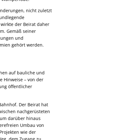
nderungen, nicht zuletzt
grundlegende
wirkte der Beirat daher
aum. Gemäß seiner
egungen und
emien gehört werden.
chen auf bauliche und
e Hinweise – von der
ung öffentlicher
ahnhof. Der Beirat hat
zwischen nachgerüsteten
ium darüber hinaus
ierefreien Umbau von
Projekten wie der
Weg, dem Zugang zu