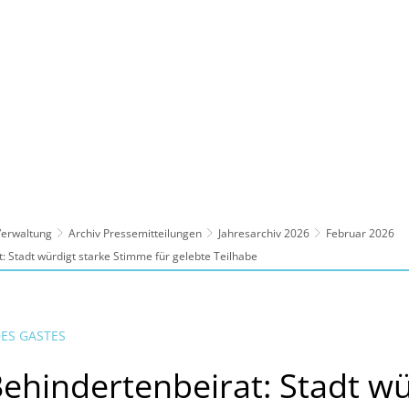
ltur, Sport
Familie, Bildung, Soziales
Wirt
 Verwaltung
Archiv Pressemitteilungen
Jahresarchiv 2026
Februar 2026
: Stadt würdigt starke Stimme für gelebte Teilhabe
DES GASTES
Behindertenbeirat: Stadt wü