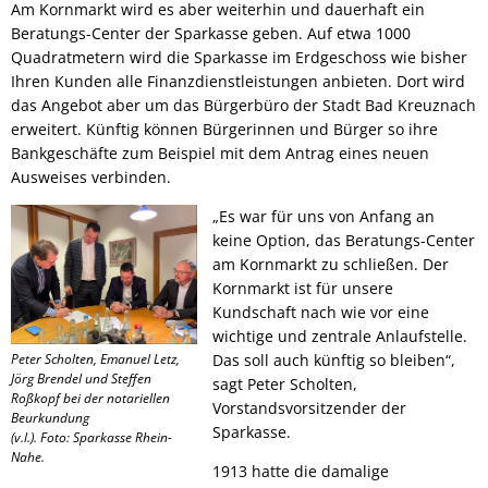
Am Kornmarkt wird es aber weiterhin und dauerhaft ein
Beratungs-Center der Sparkasse geben. Auf etwa 1000
Quadratmetern wird die Sparkasse im Erdgeschoss wie bisher
Ihren Kunden alle Finanzdienstleistungen anbieten. Dort wird
das Angebot aber um das Bürgerbüro der Stadt Bad Kreuznach
erweitert. Künftig können Bürgerinnen und Bürger so ihre
Bankgeschäfte zum Beispiel mit dem Antrag eines neuen
Ausweises verbinden.
„Es war für uns von Anfang an
keine Option, das Beratungs-Center
am Kornmarkt zu schließen. Der
Kornmarkt ist für unsere
Kundschaft nach wie vor eine
wichtige und zentrale Anlaufstelle.
Peter Scholten, Emanuel Letz,
Das soll auch künftig so bleiben“,
Jörg Brendel und Steffen
sagt Peter Scholten,
Roßkopf bei der notariellen
Vorstandsvorsitzender der
Beurkundung
Sparkasse.
(v.l.). Foto: Sparkasse Rhein-
Nahe.
1913 hatte die damalige