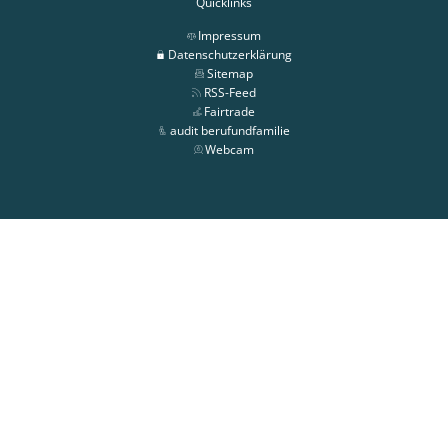
Quicklinks
Impressum
Datenschutzerklärung
Sitemap
RSS-Feed
Fairtrade
audit berufundfamilie
Webcam