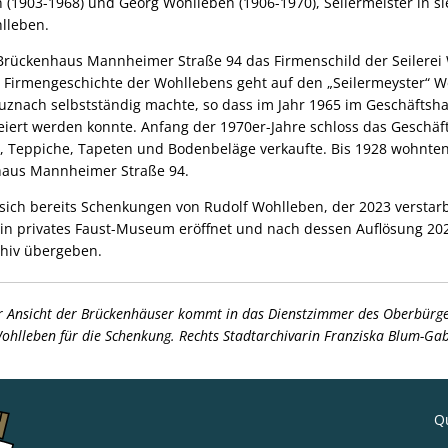
n (1903-1968) und Georg Wohlleben (1906-1970), Seilermeister in s
hlleben.
Brückenhaus Mannheimer Straße 94 das Firmenschild der Seilerei 
e Firmengeschichte der Wohllebens geht auf den „Seilermeyster“ 
euznach selbstständig machte, so dass im Jahr 1965 im Geschäfts
feiert werden konnte. Anfang der 1970er-Jahre schloss das Geschäf
el, Teppiche, Tapeten und Bodenbeläge verkaufte. Bis 1928 wohnten
haus Mannheimer Straße 94.
 sich bereits Schenkungen von Rudolf Wohlleben, der 2023 verstarb
in privates Faust-Museum eröffnet und nach dessen Auflösung 20
chiv übergeben.
r Ansicht der Brückenhäuser kommt in das Dienstzimmer des Oberbürge
Wohlleben für die Schenkung. Rechts Stadtarchivarin Franziska Blum-Ga
Qu