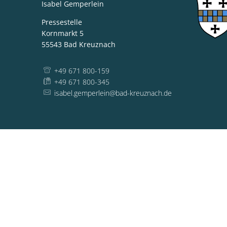
Isabel Gemperlein
Pressestelle
Kornmarkt 5
55543
Bad Kreuznach
+49 671 800-159
+49 671 800-345
isabel.gemperlein@bad-kreuznach.de