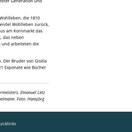
iebter Generation und
Wohlleben, die 1810
Wendel Wohlleben zurück,
haus am Kornmarkt das
t, das neben
 und arbeiteten die
. Der Bruder von Gisela
21 Exponate wie Bücher
rmeisters. Emanuel Letz
belmann. Foto: Hansjörg
icklinks