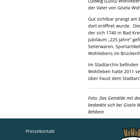
Ludwig (Lullu) Wohllebe
der Vater von Gisela Wo
Gut sichtbar prangt am 
dort eröffnet wurde. Di
der sich 1740 in Bad Kr
Jubiläum „225 Jahre“ ge
Seilerwaren, Sportartik
Wohllebens im Brücken
Im Stadtarchiv befinden
Wohlleben hatte 2011 se
über Faust dem Stadtar
Foto: Das Gemälde mit de
bedankte sich bei Gisela 
Rehbein
Pressekontakt