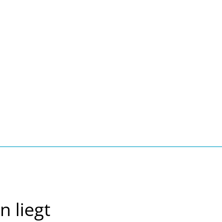
Seite einstellen
Suche
Kontakt
Tourismus
schaft, Bauen, Wohnen
 liegt