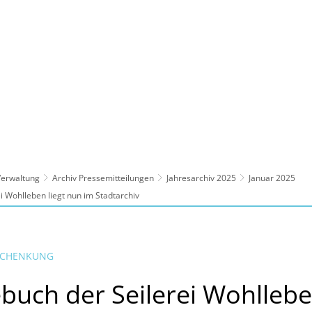
ltur, Sport
Familie, Bildung, Soziales
Wirt
 Verwaltung
Archiv Pressemitteilungen
Jahresarchiv 2025
Januar 2025
i Wohlleben liegt nun im Stadtarchiv
 SCHENKUNG
buch der Seilerei Wohlleben