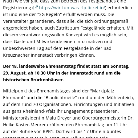
Nach wie vor gilt, dass zum Betreten des Festgeländes eine
Registrierung (
https://wir-tun-was-rlp.ticket.io/
) erforderlich
ist und eine der "3G Regeln" erfüllt werden muss. Die
Veranstalter garantieren, dass alle, die sich ordnungsgemäß
angemeldet haben, auch Zutritt zum Festgelände erhalten. Mit
diesem verantwortungsvollen Konzept wird es möglich sein,
dass Gäste und Mitwirkende einen informativen und
unbeschwerten Tag auf dem Festgelände in der Bad
Kreuznacher Innenstadt verbringen können.
Der 18. landesweite Ehrenamtstag findet statt am Sonntag,
29. August, ab 10.30 Uhr in der Innenstadt rund um die
historischen Brückenhäuser.
Mittelpunkt des Ehrenamtstages sind der "Marktplatz
Ehrenamt" und die "Blaulichtmeile" rund um den Mühlenteich,
auf dem rund 70 Organisationen, Einrichtungen und Initiativen
aus ganz Rheinland-Pfalz ihr Engagement präsentieren.
Ministerpräsidentin Malu Dreyer und Oberbürgermeisterin Dr.
Heike Kaster-Meurer eröffnen den Ehrenamtstag um 11 Uhr
auf der Bühne von RPR1. Dort wird bis 17 Uhr ein buntes