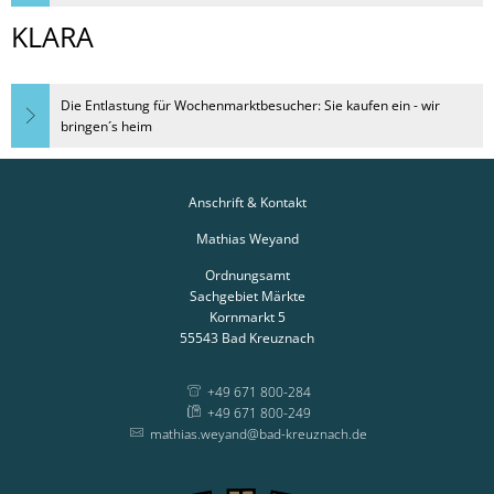
KLARA
Die Entlastung für Wochenmarktbesucher: Sie kaufen ein - wir
bringen´s heim
Anschrift & Kontakt
Mathias Weyand
Ordnungsamt
Sachgebiet Märkte
Kornmarkt 5
55543
Bad Kreuznach
+49 671 800-284
+49 671 800-249
mathias.weyand@bad-kreuznach.de