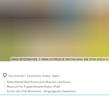
FRANK METZEMACHER, © WWW.LICHTREIM.DE WEICHSELRING 96B 50765 KOELN
Sie sind hier:
Tourismus, Kultur, Sport
KulturViertel Bad Kreuznach Museen und Kunst
Museum für PuppentheaterKultur (PuK)
Archiv des PuK-Museums - Vergangenes bewahren