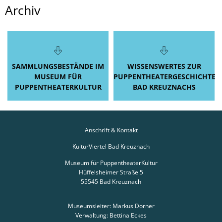
Archiv
Archiv
des
PuK-
Museums
SAMMLUNGSBESTÄNDE IM
WISSENSWERTES ZUR
-
MUSEUM FÜR
PUPPENTHEATERGESCHICHTE
PUPPENTHEATERKULTUR
BAD KREUZNACHS
Vergangenes
bewahren
Anschrift & Kontakt
KulturViertel Bad Kreuznach
Museum für PuppentheaterKultur
Hüffelsheimer Straße 5
55545
Bad Kreuznach
Museumsleiter: Markus Dorner
Verwaltung: Bettina Eckes