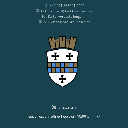
+49 671 888091-0022
bettina.eckes@bad-kreuznach.de
Für Kartenvorbestellungen:
Für Kartenvorbestellungen
puk-kasse@bad-kreuznach.de
Öffnungszeiten:
Klicken, um weitere Öffnungs- oder Schließzeiten auszublende
Geschlossen:
öffnet heute um 10:00 Uhr