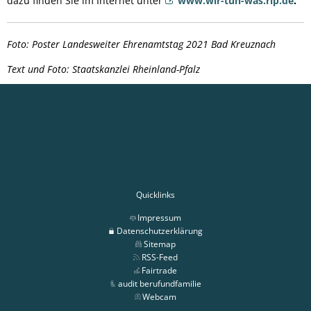
dazu finden Sie im Internet unter
www.wir-tun-was.rlp.de
.
Foto: Poster Landesweiter Ehrenamtstag 2021 Bad Kreuznach
Text und Foto: Staatskanzlei Rheinland-Pfalz
Quicklinks
Impressum
Datenschutzerklärung
Sitemap
RSS-Feed
Fairtrade
audit berufundfamilie
Webcam