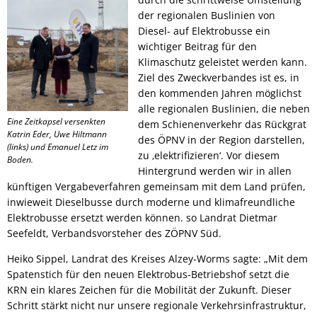
der regionalen Buslinien von
Diesel- auf Elektrobusse ein
wichtiger Beitrag für den
Klimaschutz geleistet werden kann.
Ziel des Zweckverbandes ist es, in
den kommenden Jahren möglichst
alle regionalen Buslinien, die neben
Eine Zeitkapsel versenkten
dem Schienenverkehr das Rückgrat
Katrin Eder, Uwe Hiltmann
des ÖPNV in der Region darstellen,
(links) und Emanuel Letz im
zu ‚elektrifizieren‘. Vor diesem
Boden.
Hintergrund werden wir in allen
künftigen Vergabeverfahren gemeinsam mit dem Land prüfen,
inwieweit Dieselbusse durch moderne und klimafreundliche
Elektrobusse ersetzt werden können. so Landrat Dietmar
Seefeldt, Verbandsvorsteher des ZÖPNV Süd.
Heiko Sippel, Landrat des Kreises Alzey-Worms sagte: „Mit dem
Spatenstich für den neuen Elektrobus-Betriebshof setzt die
KRN ein klares Zeichen für die Mobilität der Zukunft. Dieser
Schritt stärkt nicht nur unsere regionale Verkehrsinfrastruktur,