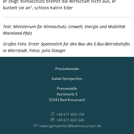
er zeigt: Klimaschutz bremst die Wirtschaft nicht aus, er
kurbelt sie an“, schloss Katrin Eder
Text: Ministerium für Klimaschutz, Umwelt, Energie und Mobilität
Rheinland-Pfalz
Großes Foto: Erster Spatenstich für den Bau des E-Bus-Betriebshofes
in Wörrstadt. Fotos: Julia Stanger
Pressekontakt
Isabel Gemperlein
Pressestelle
Kornmarkt 5
55543
Bad Kreuznach
+49 671 800-159
+49 671 800-345
isabel.gemperlein@bad-kreuznach.de