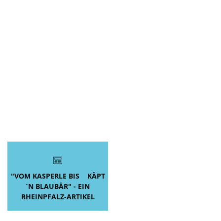
"VOM KASPERLE BIS KÄPT
´N BLAUBÄR" - EIN
RHEINPFALZ-ARTIKEL