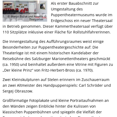
Als erster Bauabschnitt zur
Umgestaltung des
Puppentheatermuseums wurde im
© Marijo Božak und Annette
Thiergarten
Erdgeschoss ein neuer Theatersaal
in Betrieb genommen. Dieser Kammertheatersaal verfügt über
110 Sitzplätze inklusive einer Fläche für RollstuhlfahrerInnen.
Die Innengestaltung des Aufführungsraumes weist einige
Besonderheiten zur Puppentheatergeschichte auf: Die
Theaterloge ist mit einem historischen Kandelaber der
Reisebühne des Salzburger Marionettentheaters geschmückt
(ca. 1950) und beinhaltet außerdem eine Vitrine mit Figuren zu
„Der kleine Prinz“ von Fritz-Herbert-Bross (ca. 1970).
Zwei Kleinskulpturen auf Stelen erinnern im Zuschauerraum
an zwei Altmeister des Handpuppenspiels: Carl Schröder und
Sergej Obraszow.
Großformatige Fotoplakate und kleine Portraitaufnahmen an
den Wänden zeigen Einblicke hinter die Kulissen von
klassischen Puppenbühnen und spiegeln die Vielfalt der