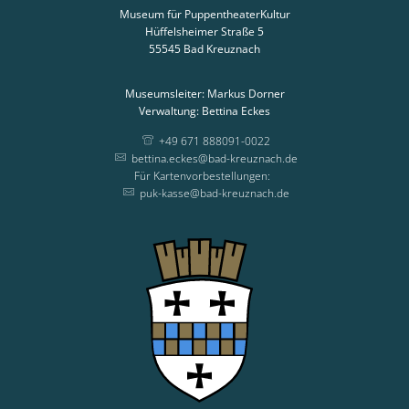
Museum für PuppentheaterKultur
Hüffelsheimer Straße 5
55545
Bad Kreuznach
Museumsleiter: Markus Dorner
Verwaltung: Bettina Eckes
+49 671 888091-0022
bettina.eckes@bad-kreuznach.de
Für Kartenvorbestellungen:
Für Kartenvorbestellungen
puk-kasse@bad-kreuznach.de