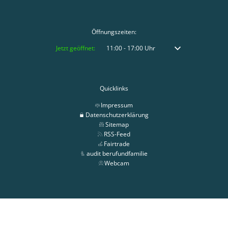
Öffnungszeiten:
Klicken, um weitere Öffnungs- oder Schließzeiten auszublenden
Jetzt geöffnet:
11:00
-
17:00
Uhr
Von 11:00 bis 17:00 
Quicklinks
Impressum
Datenschutzerklärung
Sitemap
RSS-Feed
Fairtrade
audit berufundfamilie
Webcam