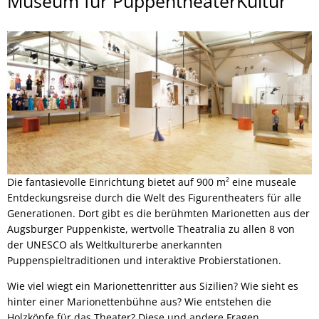
Museum
Museum für PuppentheaterKultur
für
PuppentheaterKultur
(PuK)
Die fantasievolle Einrichtung bietet auf 900 m² eine museale
Entdeckungsreise durch die Welt des Figurentheaters für alle
Generationen. Dort gibt es die berühmten Marionetten aus der
Augsburger Puppenkiste, wertvolle Theatralia zu allen 8 von
der UNESCO als Weltkulturerbe anerkannten
Puppenspieltraditionen und interaktive Probierstationen.
Wie viel wiegt ein Marionettenritter aus Sizilien? Wie sieht es
hinter einer Marionettenbühne aus? Wie entstehen die
Holzköpfe für das Theater? Diese und andere Fragen