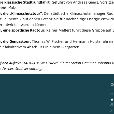
die klassische Stadtrundfahrt:
Geführt von Andreas Geers, Vorsitz
and-Pfalz
r, die „Klimaschutztour“:
Der städtische Klimaschutzmanager Rudi
 Salinental), auf denen Potenziale für nachhaltige Energie entwic
erentwickelt werden können.
r, eine sportliche Radtour:
Rainer Meffert führt diese Gruppe auf 5
hr, die Genusstour:
Thomas W. Fischer und Hermann Holste fahren 
it fakultativem Abschluss in einem Biergarten.
uf den Auftakt STADTRADELN: LiHi-Schulleiter Stefan Hammer, Johanna Re
Fischer, Stadtverwaltung.
Qu