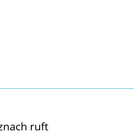
Seite einstellen
Suche
Kontakt
Tourismus
schaft, Bauen, Wohnen
nach ruft