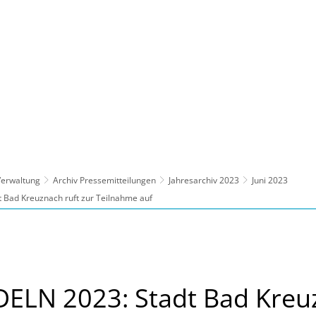
ltur, Sport
Familie, Bildung, Soziales
Wirt
 Verwaltung
Archiv Pressemitteilungen
Jahresarchiv 2023
Juni 2023
Bad Kreuznach ruft zur Teilnahme auf
I
ELN 2023: Stadt Bad Kreuz